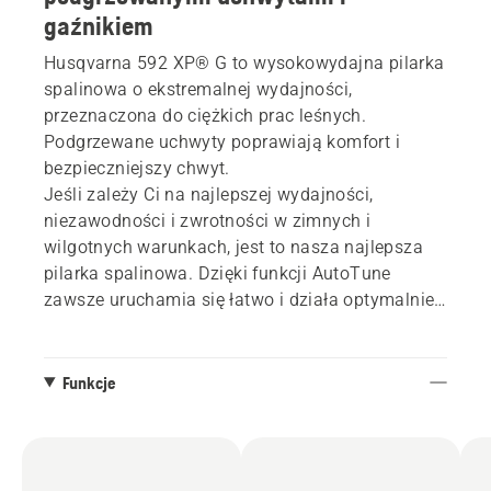
gaźnikiem
Husqvarna 592 XP® G to wysokowydajna pilarka
spalinowa o ekstremalnej wydajności,
przeznaczona do ciężkich prac leśnych.
Podgrzewane uchwyty poprawiają komfort i
bezpieczniejszy chwyt.
Jeśli zależy Ci na najlepszej wydajności,
niezawodności i zwrotności w zimnych i
wilgotnych warunkach, jest to nasza najlepsza
pilarka spalinowa. Dzięki funkcji AutoTune
zawsze uruchamia się łatwo i działa optymalnie.
Mocny silnik X-Torq® i łańcuchy X-Cut®
zapewniają najlepszą w swojej klasie wydajność
cięcia. Dostępne z prowadnicą do 36 cali X-
Funkcje
Tough™ lub X-Tough™ Light.