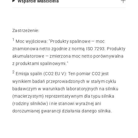
Wsparcie właściciela
Zastrzeżenie:
1
Moc wyjściowa
:
"Produkty spalinowe — moc
znamionowa netto zgodnie z normą ISO 7293. Produkty
akumulatorowe — zmierzona moc netto porównywalna
z produktami spalinowymi."
2
Emisja spalin (CO2 EU V)
:
Ten pomiar CO2 jest
wynikiem badań przeprowadzonych w stałym cyklu
badawczym w warunkach laboratoryjnych na silniku
(macierzystym) reprezentatywnym dla typu silnika
(rodziny silników) i nie stanowi wyraźnej ani
dorozumianej gwarancji działania danego silnika.