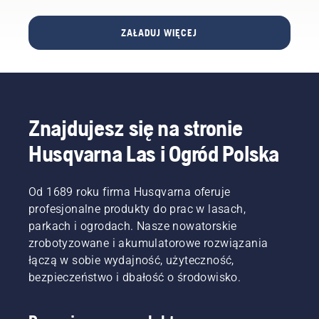
i innych
dana
łańcuchowej
specjalistów
pilarka
warto
ZAŁADUJ WIĘCEJ
zajmujących
łańcuchowa
zadać
się
jest
sobie
pielęgnacją
najlepszym
kilka
drzew.
wyborem.
pytań na
Na
temat
początku
tego, jak
2023
Znajdujesz się na stronie
zamierzasz
roku
z niej
Husqvarna Las i Ogród Polska
wprowadzone
korzystać.
zostaną
Odpowiedzi
dwie
pomogą
Od 1689 roku firma Husqvarna oferuje
nowe
Ci
spalinowe
profesjonalne produkty do prac w lasach,
wybrać
pilarki
parkach i ogrodach. Nasze nowatorskie
odpowiedni
łańcuchowe
zrobotyzowane i akumulatorowe rozwiązania
rozmiar i
o
rodzaj
łączą w sobie wydajność, użyteczność,
pojemności
pilarki.
bezpieczeństwo i dbałość o środowisko.
40 cm3
—
Husqvarna
540 XP®