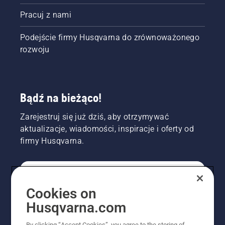
Pracuj z nami
Podejście firmy Husqvarna do zrównoważonego
rozwoju
Bądź na bieżąco!
Zarejestruj się już dziś, aby otrzymywać
aktualizacje, wiadomości, inspiracje i oferty od
firmy Husqvarna.
KONSUMENT
Cookies on
Husqvarna.com
PROFESJONALISTA
By clicking “Accept Cookies”, you agree to the storing of