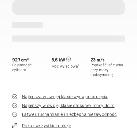
92,7 cm³
5,6 kW
23 m/s
Pojemność
Prędkość łańcucha
1
Moc wyjściowa
cylindra
przy mocy
maksymalnej
Najlepsza w swojej klasie wydajność cięcia
Najlepszy w swojej klasie stosunek mocy do masy
Łatwe uruchamianie i niezbędna niezawodność
Pokaz wszystkie funkcje