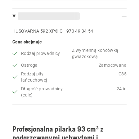
HUSQVARNA 592 XP® G - 970 49 34‑54
Cena obejmuje
Z wymienną końcówką
Rodzaj prowadnicy
gwiazdkową
Ostroga
Zamocowana
Rodzaj piły
C85
łańcuchowej
Długość prowadnicy
24 in
(cale)
Profesjonalna pilarka 93 cm³ z
podgrzewanymi uchwytami i