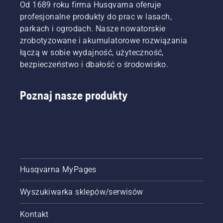
ogóle
ofertę
Przedstawiamy
Od 1689 roku firma Husqvarna oferuje
możliwe?
kosiarek
przewodnik
profesjonalne produkty do prac w lasach,
Zwróciliśmy
samojezdnych
krok po
parkach i ogrodach. Nasze nowatorskie
się do
Husqvarna
kroku
zrobotyzowane i akumulatorowe rozwiązania
jednego
i wybierz
dotyczący
z
maszynę
naprawy
łączą w sobie wydajność, użyteczność,
najlepszych
idealną
trawnika
bezpieczeństwo i dbałość o środowisko.
ekspertów
do
z
w
potrzeb
ubytkami
branży,
Twoich i
i łatami.
Poznaj nasze produkty
aby
Twojego
uzyskać
trawnika.
odpowiedzi.
Husqvarna MyPages
Wyszukiwarka sklepów/serwisów
Kontakt