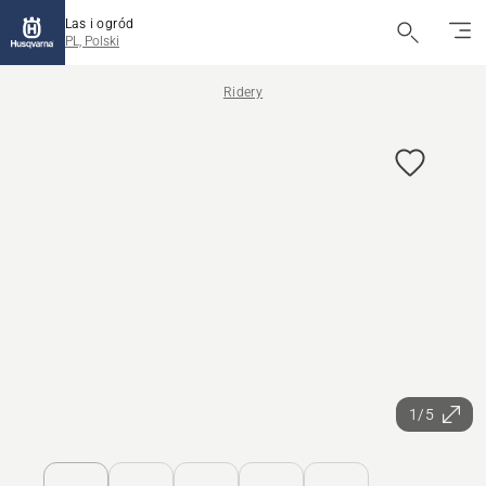
Las i ogród
PL, Polski
Ridery
1/5