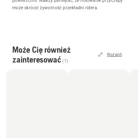
powierzchni. Należy pamiętać, że holowanie przyczepy
może skrócić żywotność przekładni ridera.
Może Cię również
Rozwiń
zainteresować
(
7
)