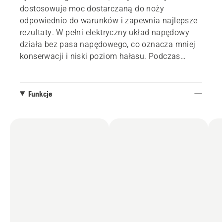
dostosowuje moc dostarczaną do noży
odpowiednio do warunków i zapewnia najlepsze
rezultaty. W pełni elektryczny układ napędowy
działa bez pasa napędowego, co oznacza mniej
konserwacji i niski poziom hałasu. Podczas
koszenia na kolorowym wyświetlaczu
wyświetlane są symbole, które ułatwiają pracę i
zwiększają jej wydajność. Oprócz koszenia
Funkcje
R 200iX może służyć także do wielu innych zadań
dzięki szerokiej gamie dostępnych akcesoriów.