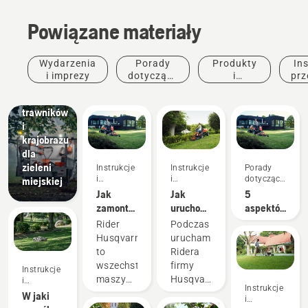
Powiązane materiały
Tereny
Wydarzenia
Porady
Produkty
Ins
miejskie
i imprezy
dotyczące
i
prz
Sprzęt do
zakupu
innowacje
pielęgnacji
trawników
i
krajobrazu
dla
zieleni
Instrukcje
Instrukcje
Porady
i
i
dotyczące
miejskiej
przewodniki
przewodniki
zakupu
Jak
Jak
5
zamontować
uruchomić
aspektów,
urządzenie
Ridera
które
Rider
Podczas
tnące w
Husqvarna
należy
Husqvarna
uruchamiania
Riderze
rozważyć
to
Ridera
Husqvarna
przy
wszechstronna
firmy
Instrukcje
zakupie
maszyna,
Husqvarna
i
Instrukcje
kosiarki
przewodniki
która
należy
W jaki
i
samojezdnej
umożliwia
postępować