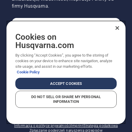
firmy Husqvarna.
KONSUMENT
Cookies on
Husqvarna.com
PROFESJONALISTA
By clicking “Accept Cookies”, you agree to the storing of
cookies on your device to enhance site navigation, analyze
site usage, and assist in our marketing efforts.
Cookie Policy
ACCEPT COOKIES
DO NOT SELL OR SHARE MY PERSONAL
INFORMATION
© Husqvarna AB (publ). Wszelkie prawa zastrzeżone.
Pokazane ceny są sugerowanymi cenami detalicznymi.
Polityka w zakresie plików cookie
Warunki użytkowania
Informacja o polityce prywatności
Imprint
Strategia podatkowa
Zgłaszanie podejrzeń naruszenia przepisów