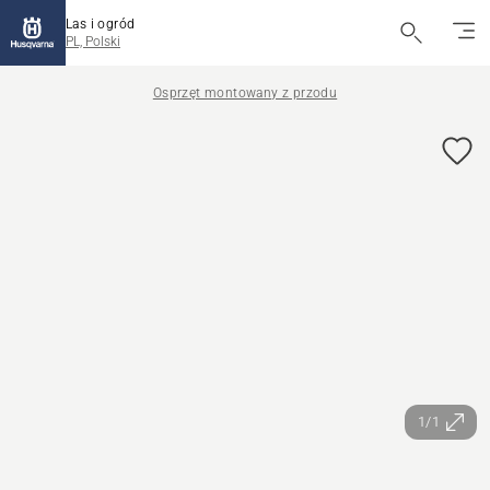
Las i ogród
PL, Polski
Osprzęt montowany z przodu
1/1