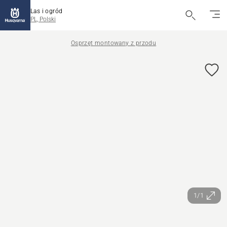
Las i ogród
PL, Polski
Osprzęt montowany z przodu
1/1