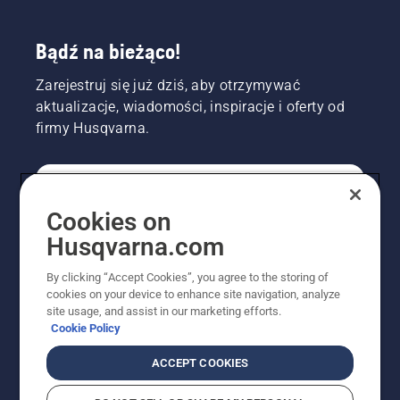
Bądź na bieżąco!
Zarejestruj się już dziś, aby otrzymywać
aktualizacje, wiadomości, inspiracje i oferty od
firmy Husqvarna.
KONSUMENT
Cookies on
Husqvarna.com
PROFESJONALISTA
By clicking “Accept Cookies”, you agree to the storing of
cookies on your device to enhance site navigation, analyze
site usage, and assist in our marketing efforts.
Cookie Policy
ACCEPT COOKIES