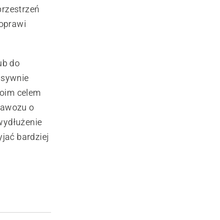
przestrzeń
poprawi
ub do
nsywnie
woim celem
nawozu o
wydłużenie
jać bardziej