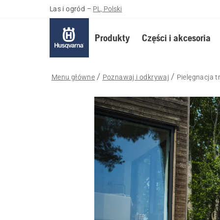
Las i ogród
–
PL, Polski
Produkty
Części i akcesoria
Menu główne
Poznawaj i odkrywaj
Pielęgnacja 