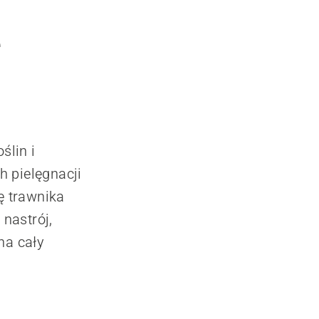
e
ślin i
h pielęgnacji
ę trawnika
nastrój,
na cały