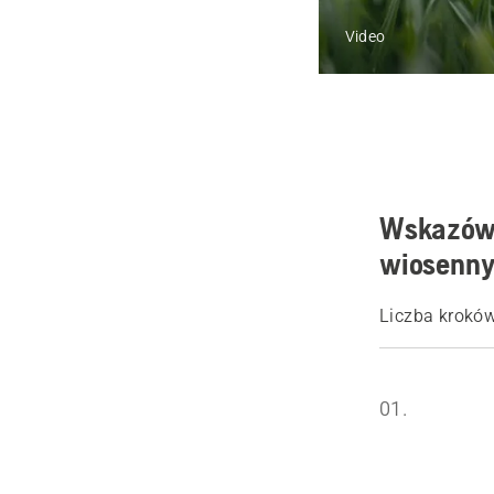
Video
Wskazówk
wiosenn
Liczba kroków
01.