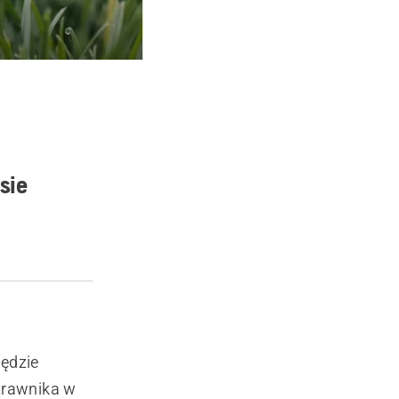
sie
będzie
trawnika w