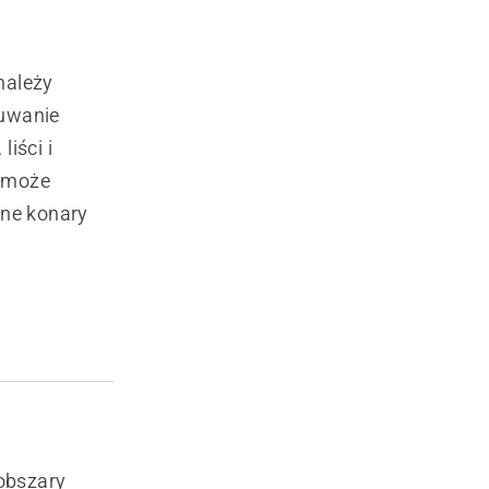
należy
suwanie
iści i
a może
ne konary
obszary