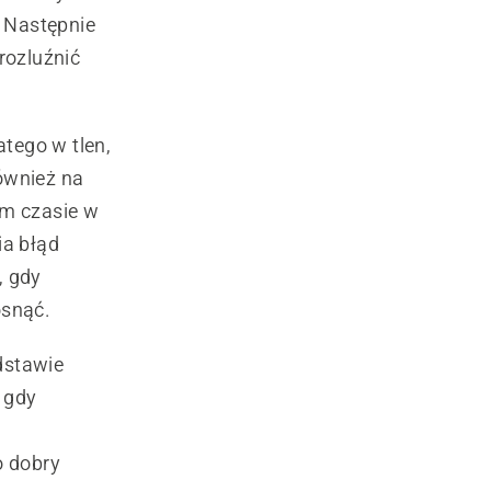
 Następnie
rozluźnić
tego w tlen,
ównież na
ym czasie w
ia błąd
, gdy
osnąć.
dstawie
 gdy
o dobry