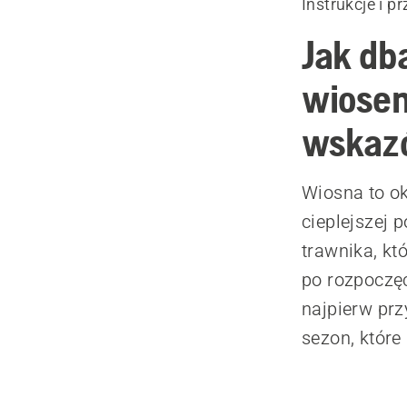
Instrukcje i p
Jak db
wiosen
wskaz
Wiosna to ok
cieplejszej 
trawnika, k
po rozpoczęc
najpierw pr
sezon, które