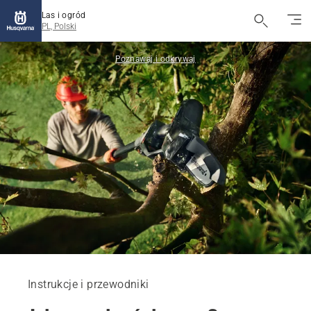
Las i ogród
PL, Polski
Poznawaj i odkrywaj
Instrukcje i przewodniki