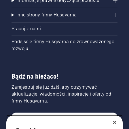
Informacje prawne dotyczące produktu
nieco
bliżej
Inne strony firmy Husqvarna
pnia. Na
koniec
przetnij
Pracuj z nami
pniak w
pobliżu
Podejście firmy Husqvarna do zrównoważonego
pnia.
rozwoju
Bądź na bieżąco!
Zarejestruj się już dziś, aby otrzymywać
aktualizacje, wiadomości, inspiracje i oferty od
firmy Husqvarna.
KONSUMENT