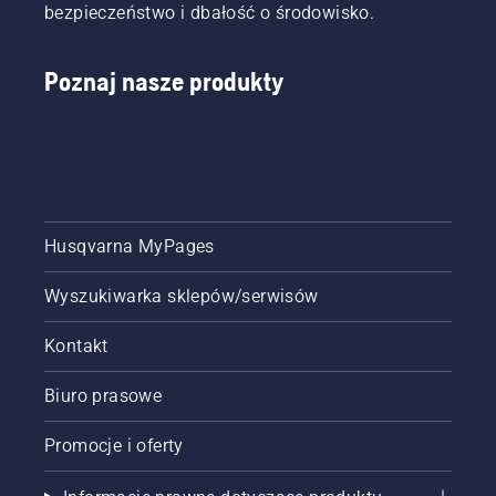
krótkie
bezpieczeństwo i dbałość o środowisko.
cięcie w
niewielkiej
odległości
Poznaj nasze produkty
od
strony
pnia od
spodu
gałęzi.
Ta
metoda
Husqvarna MyPages
pozwala
uniknąć
zakleszczenia
Wyszukiwarka sklepów/serwisów
listwy
podczas
Kontakt
cięcia
grubszych
Biuro prasowe
gałęzi.
Następnie
Promocje i oferty
wykonaj
cięcie od
góry,