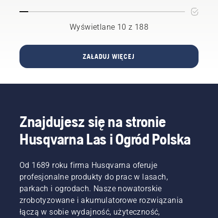
pomocą
tnącej
przewodnik,
pomoże
pilarki
do gałęzi
który
Ci
wysięgnikowej
podczas
pomoże
rozpocząć
Wyświetlane 10 z 188
przycinania
Ci
użytkowanie
drzewa
urzeczywistnić
komercyjnego
za
Twoje
robota
ZAŁADUJ WIĘCEJ
pomocą
marzenia.
koszącego
pilarki
Automower®
wysięgnikowej.
z
Aby tego
technologią
uniknąć,
Husqvarna
należy
EPOS®.
Znajdujesz się na stronie
postępować
zgodnie
Husqvarna Las i Ogród Polska
z
techniką
przedstawioną
Od 1689 roku firma Husqvarna oferuje
w tym
profesjonalne produkty do prac w lasach,
krótkim
parkach i ogrodach. Nasze nowatorskie
filmie.
Najpierw
zrobotyzowane i akumulatorowe rozwiązania
wykonaj
łączą w sobie wydajność, użyteczność,