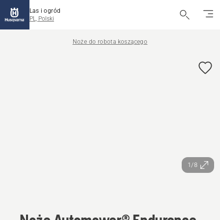
Las i ogród
PL, Polski
Noże do robota koszącego
1/8
Noże Automower® Endurance