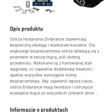
Opis produktu
Ostrza Husqvarna Endurance zapewniają
bezpieczną obsługę i doskonałe koszenie. Dla
większego bezpieczeństwa ostrza składają się z
powrotem w tarczę tnącą, jeśli dotkną
przedmiotu. Wykonane są z hartowanej stali
węglowej, co zapewnia dodatkową trwałość i
spełnia wszystkie wymagane normy
bezpieczeństwa. Aby zapewnić lepsze cięcie,
ostrza Endurance mają twardsze i ostrzejsze
krawędzie tnące ze wszystkich czterech stron.
Ostre noże zapewniają czyste cięcie i zdrowszy
trawnik. Ostrza Endurance stanowią część naszej
Informacje o produktach
szerokiej gamy wysokiej jakości akcesoriów do