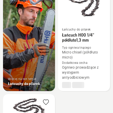
Łańcuchy do pilarek
Łańcuch H00 1/4"
półdłuto1,3 mm
Zobacz
więcej
Typ ogniwa tnącego
Micro chisel (półdłuto
szczegółów
micro)
o
Dodatkowa cecha
Łańcuch
Ogniwo prowadzące z
H00
występem
1/4"
antyodbiciowym
Więcej na ten temat
półdłuto1,3
Łańcuchy do pilarek
mm