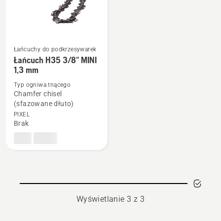
Łańcuchy do podkrzesywarek
Łańcuch H35 3/8" MINI
Zobacz
1,3 mm
więcej
szczegółów
Typ ogniwa tnącego
Chamfer chisel
o
(sfazowane dłuto)
Łańcuch
PIXEL
H35
Brak
3/8"
MINI
1,3
mm
Wyświetlanie 3 z 3