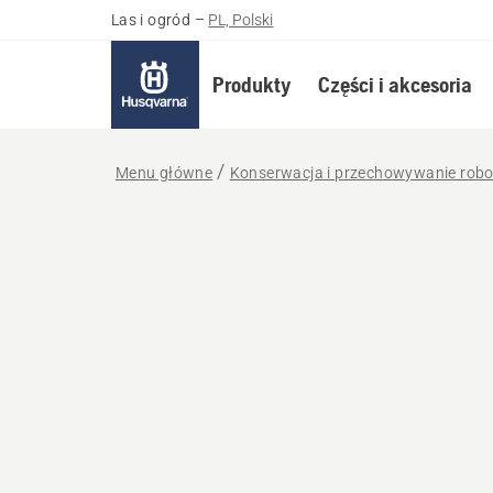
Las i ogród
–
PL, Polski
Produkty
Części i akcesoria
Menu główne
Konserwacja i przechowywanie rob