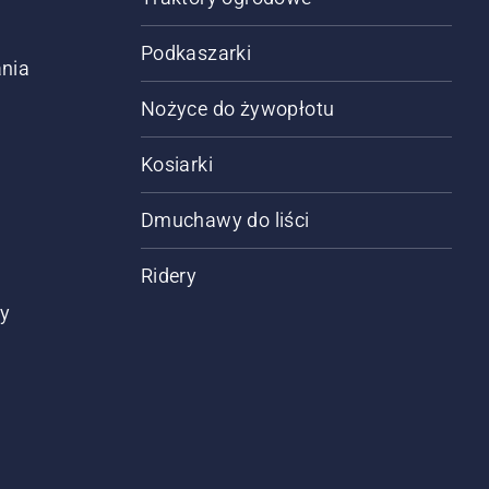
Podkaszarki
nia
Nożyce do żywopłotu
Kosiarki
Dmuchawy do liści
Ridery
ty