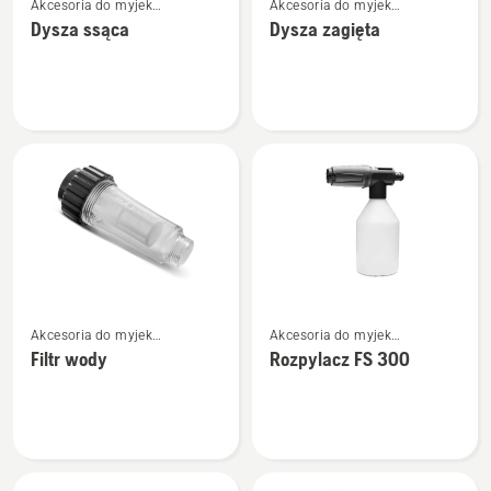
Akcesoria do myjek
Akcesoria do myjek
więcej
więcej
ciśnieniowych
ciśnieniowych
Dysza ssąca
Dysza zagięta
szczegółów
szczegółów
o
o
Dysza
Dysza
ssąca
zagięta
Zobacz
Zobacz
Akcesoria do myjek
Akcesoria do myjek
więcej
więcej
ciśnieniowych
ciśnieniowych
Filtr wody
Rozpylacz FS 300
szczegółów
szczegółów
o
o
Filtr
Rozpylacz
wody
FS 300