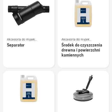
Zobacz
Zobacz
Akcesoria do myjek
Akcesoria do myjek
więcej
więcej
ciśnieniowych
ciśnieniowych
Separator
Środek do czyszczenia
szczegółów
szczegółów
drewna i powierzchni
o
o
kamiennych
Separator
Środek
do
czyszczenia
drewna
i
powierzchni
kamiennych
Zobacz
Zobacz