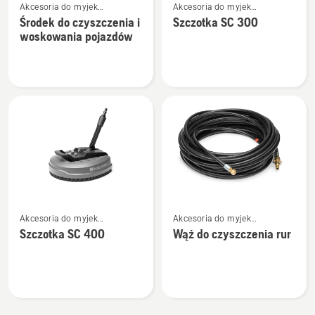
Akcesoria do myjek
Akcesoria do myjek
więcej
więcej
ciśnieniowych
ciśnieniowych
Środek do czyszczenia i
Szczotka SC 300
szczegółów
szczegółów
woskowania pojazdów
o
o
Środek
Szczotka
do
SC 300
czyszczenia
i
woskowania
pojazdów
Zobacz
Zobacz
Akcesoria do myjek
Akcesoria do myjek
więcej
więcej
ciśnieniowych
ciśnieniowych
Szczotka SC 400
Wąż do czyszczenia rur
szczegółów
szczegółów
o
o
Szczotka
Wąż
SC 400
do
czyszczenia