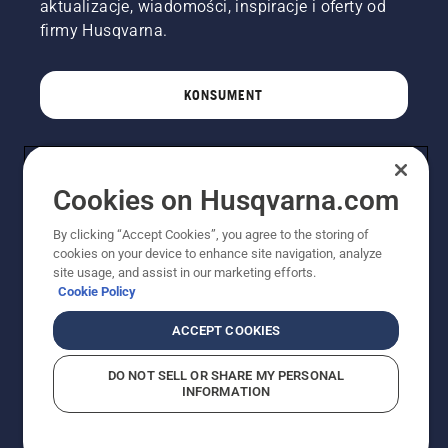
aktualizacje, wiadomości, inspiracje i oferty od
firmy Husqvarna.
KONSUMENT
PROFESJONALISTA
Cookies on Husqvarna.com
By clicking “Accept Cookies”, you agree to the storing of
cookies on your device to enhance site navigation, analyze
site usage, and assist in our marketing efforts.
Cookie Policy
ACCEPT COOKIES
DO NOT SELL OR SHARE MY PERSONAL
© Husqvarna AB (publ). Wszelkie prawa zastrzeżone.
INFORMATION
Pokazane ceny są sugerowanymi cenami detalicznymi.
Polityka w zakresie plików cookie
Warunki użytkowania
Informacja o polityce prywatności
Imprint
Strategia podatkowa