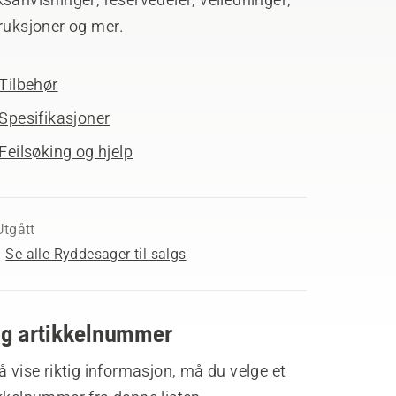
ruksjoner og mer.
Tilbehør
Spesifikasjoner
Feilsøking og hjelp
Utgått
Se alle Ryddesager til salgs
lg artikkelnummer
å vise riktig informasjon, må du velge et