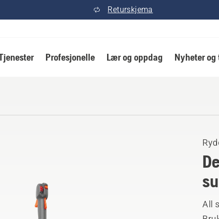
Returskjema
Tjenester
Profesjonelle
Lær og oppdag
Nyheter og 
Ryd
De
su
All 
Bruk