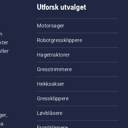
Utforsk utvalget
Motorsager
n
Robotgressklippere
kter
ller
Hagetraktorer
Gresstrimmere
Hekksakser
Gressklippere
Løvblåsere
ger,
na.
Frontklippere