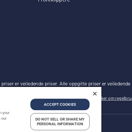
riser er veiledende priser. Alle oppgitte priser er veiledende 
 kjøp.
rsonvernbetingelser
Imprint
Rapportering av mistanker om regelbr
ACCEPT COOKIES
n your
 our
DO NOT SELL OR SHARE MY
PERSONAL INFORMATION