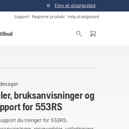
Finn et utsalgssted
Support
Registrer produkt
Velg utsalgssted
tilbud
desager
ler, bruksanvisninger og
pport for 553RS
support du trenger for 553RS.
sanvisninger, reservedeler, veiledninger,