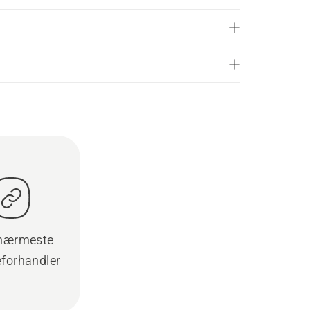
 nærmeste
eforhandler