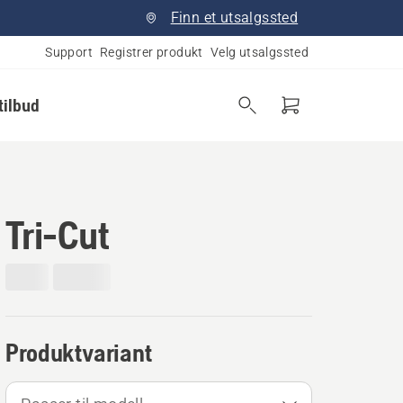
Finn et utsalgssted
Support
Registrer produkt
Velg utsalgssted
tilbud
Tri-Cut
Produktvariant