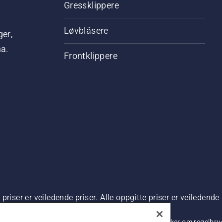
Gressklippere
Løvblåsere
ger,
na.
Frontklippere
riser er veiledende priser. Alle oppgitte priser er veiledende 
 kjøp.