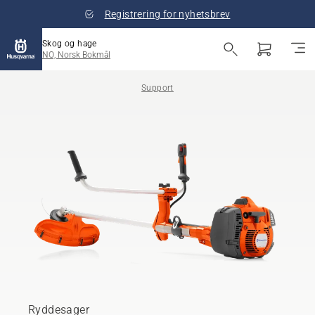
Registrering for nyhetsbrev
Skog og hage
NO, Norsk Bokmål
Support
Ryddesager