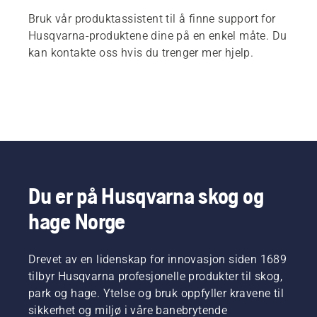
Bruk vår produktassistent til å finne support for
Husqvarna-produktene dine på en enkel måte. Du
kan kontakte oss hvis du trenger mer hjelp.
Du er på Husqvarna skog og
hage Norge
Drevet av en lidenskap for innovasjon siden 1689
tilbyr Husqvarna profesjonelle produkter til skog,
park og hage. Ytelse og bruk oppfyller kravene til
sikkerhet og miljø i våre banebrytende