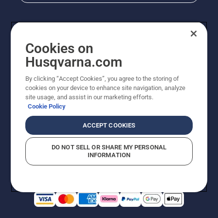
Cookies on
Husqvarna.com
By clicking “Accept Cookies”, you agree to the storing of
cookies on your device to enhance site navigation, analyze
© Husqvarna AB (utgiver). Med enerett. Angitte priser
site usage, and assist in our marketing efforts.
er veiledende priser. Alle oppgitte priser er veiledende
Cookie Policy
utsalgspriser (inkl. mva.) med mindre produktet er
tilgjengelig for direkte kjøp.
ACCEPT COOKIES
Erklæring om informasjonskapsler
Vilkår for bruk
Personvernbetingelser
Imprint
DO NOT SELL OR SHARE MY PERSONAL
Rapportering av mistanker om regelbrudd
Åpenhetsloven
INFORMATION
Likestilling