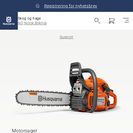
Registrering for nyhetsbrev
Skog og hage
NO, Norsk Bokmål
Support
Motorsager