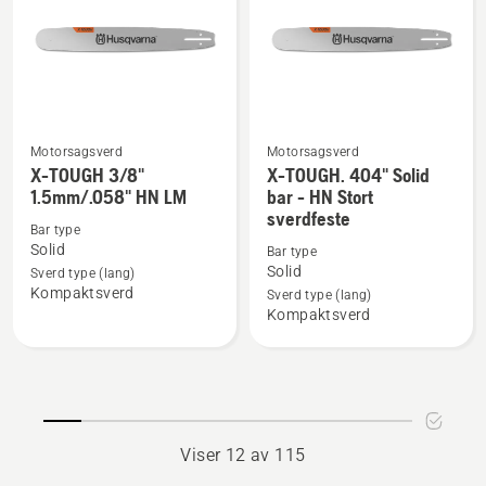
SM
LM
Motorsagsverd
Motorsagsverd
Se
Se
X-TOUGH 3/8"
X-TOUGH. 404" Solid
flere
flere
1.5mm/.058" HN LM
bar - HN Stort
sverdfeste
detaljer
detaljer
Bar type
om
om
Solid
Bar type
X-
X-
Solid
Sverd type (lang)
Kompaktsverd
TOUGH
TOUGH.
Sverd type (lang)
Kompaktsverd
3/8"
404"
1.5mm/.058"
Solid
HN
bar
LM
-
HN
Stort
Viser 12 av 115
sverdfeste