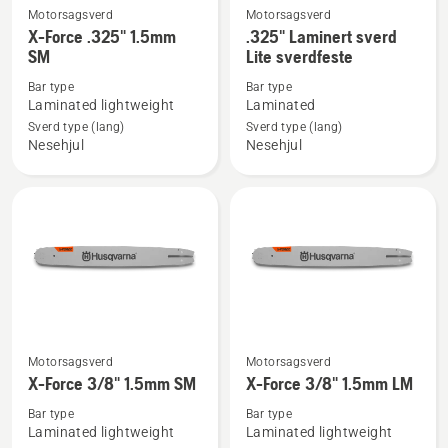
Motorsagsverd
Motorsagsverd
Se
Se
X-Force .325" 1.5mm
.325" Laminert sverd
flere
flere
SM
Lite sverdfeste
detaljer
detaljer
Bar type
Bar type
om
om
Laminated lightweight
Laminated
X-
.325"
Sverd type (lang)
Sverd type (lang)
Force
Laminert
Nesehjul
Nesehjul
.325"
sverd
1.5mm
Lite
SM
sverdfeste
Se
Se
Motorsagsverd
Motorsagsverd
flere
flere
X-Force 3/8" 1.5mm SM
X-Force 3/8" 1.5mm LM
detaljer
detaljer
Bar type
Bar type
om
om
Laminated lightweight
Laminated lightweight