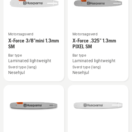
Motorsagsverd
Motorsagsverd
Se
Se
X-Force 3/8"mini 1.3mm
X-Force .325" 1.3mm
flere
flere
SM
PIXEL SM
detaljer
detaljer
Bar type
Bar type
om
om
Laminated lightweight
Laminated lightweight
X-
X-
Sverd type (lang)
Sverd type (lang)
Force
Force
Nesehjul
Nesehjul
3/8"mini
.325"
1.3mm
1.3mm
SM
PIXEL
SM