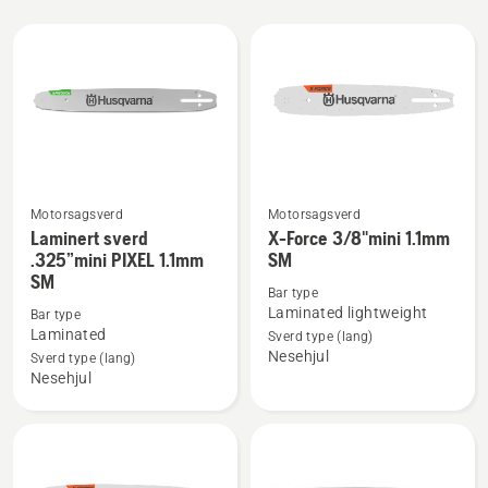
Alle
produkter
Motorsagsverd
Motorsagsverd
Se
Se
Laminert sverd
X-Force 3/8"mini 1.1mm
flere
flere
.325”mini PIXEL 1.1mm
SM
SM
detaljer
detaljer
Bar type
om
om
Laminated lightweight
Bar type
Laminert
X-
Laminated
Sverd type (lang)
Nesehjul
sverd
Force
Sverd type (lang)
Nesehjul
.325”mini
3/8"mini
PIXEL
1.1mm
1.1mm
SM
SM