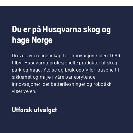
som fellingsstenger, kiler, kroker og løfting tang 
bidra til å forbedre regulator ved felling av trær 
og håndtering av tungt tømmer. Praktisk tilbehør, 
inkludert skogsbelter og måleverktøy, 
Du er på Husqvarna skog og
støttebrakett effektivt og organisert arbeid i 
hage Norge
skogen enda mer effektivt.
Drevet av en lidenskap for innovasjon siden 1689
tilbyr Husqvarna profesjonelle produkter til skog,
park og hage. Ytelse og bruk oppfyller kravene til
sikkerhet og miljø i våre banebrytende
innovasjoner, der batteriløsninger og robotikk
viser veien.
Utforsk utvalget