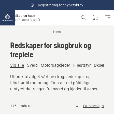
Registrering for nyhetsbrev
Skog og hage
NO, Norsk Bokmål
Hjem
Redskaper for skogbruk og
trepleie
Vis alle
Sverd
Motorsagkjeder
Fileutstyr
Økser
Fel
Utforsk utvalget vårt av skogsredskaper og
tilbehør til motorsag. Finn alt det pålitelige
utstyret du trenger, fra sverd og kjeder til økser,
kiler og annet verktøy.
115 produkter
Sammenlign