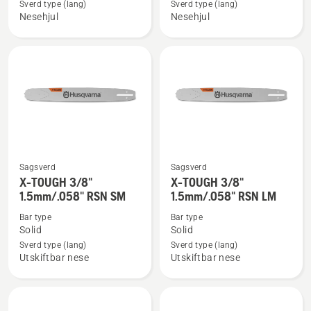
X-
X-
Sverd type (lang)
Sverd type (lang)
Nesehjul
Nesehjul
Force
Force
3/8"
3/8"
1.5mm
1.5mm
SM
LM
Sagsverd
Sagsverd
Se
Se
X-TOUGH 3/8"
X-TOUGH 3/8"
flere
flere
1.5mm/.058" RSN SM
1.5mm/.058" RSN LM
detaljer
detaljer
Bar type
Bar type
om
om
Solid
Solid
X-
X-
Sverd type (lang)
Sverd type (lang)
TOUGH
TOUGH
Utskiftbar nese
Utskiftbar nese
3/8"
3/8"
1.5mm/.058"
1.5mm/.058"
RSN
RSN