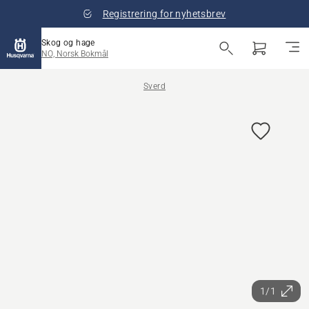
Registrering for nyhetsbrev
Skog og hage
NO, Norsk Bokmål
Sverd
1/1