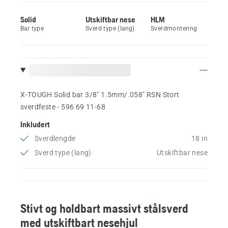
Solid
Utskiftbar nese
HLM
Bar type
Sverd type (lang)
Sverdmontering
X-TOUGH Solid bar 3/8" 1.5mm/.058" RSN Stort
sverdfeste - 596 69 11‑68
Inkludert
Sverdlengde
18 in
Sverd type (lang)
Utskiftbar nese
Stivt og holdbart massivt stålsverd
med utskiftbart nesehjul