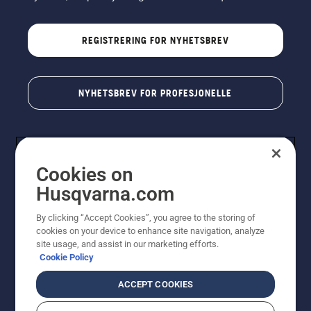
REGISTRERING FOR NYHETSBREV
NYHETSBREV FOR PROFESJONELLE
Cookies on
Husqvarna.com
By clicking “Accept Cookies”, you agree to the storing of
cookies on your device to enhance site navigation, analyze
© Husqvarna AB (utgiver). Med enerett. Angitte priser
site usage, and assist in our marketing efforts.
er veiledende priser. Alle oppgitte priser er veiledende
Cookie Policy
utsalgspriser (inkl. mva.) med mindre produktet er
tilgjengelig for direkte kjøp.
ACCEPT COOKIES
Erklæring om informasjonskapsler
Vilkår for bruk
Personvernbetingelser
Imprint