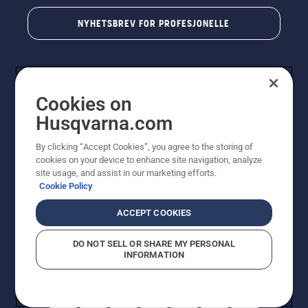
NYHETSBREV FOR PROFESJONELLE
Cookies on
Husqvarna.com
By clicking “Accept Cookies”, you agree to the storing of
cookies on your device to enhance site navigation, analyze
© Husqvarna AB (utgiver). Med enerett. Angitte priser
site usage, and assist in our marketing efforts.
er veiledende priser. Alle oppgitte priser er veiledende
Cookie Policy
utsalgspriser (inkl. mva.) med mindre produktet er
tilgjengelig for direkte kjøp.
ACCEPT COOKIES
Erklæring om informasjonskapsler
Vilkår for bruk
Personvernbetingelser
Imprint
DO NOT SELL OR SHARE MY PERSONAL
Rapportering av mistanker om regelbrudd
Åpenhetsloven
INFORMATION
Likestilling