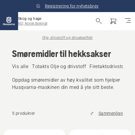
Registrering for nyhetsbrev
Skog og hage
NO, Norsk Bokmål
Olje, drivstoff og drivakselfett
Smøremidler til hekksakser
Vis alle
Totakts Olje og drivstoff
Firetaktsdrivstoff og
Oppdag smøremidler av høy kvalitet som hjelper
Husqvarna-maskinen din med å yte sitt beste.
5 produkter
Sammenlign
Alle