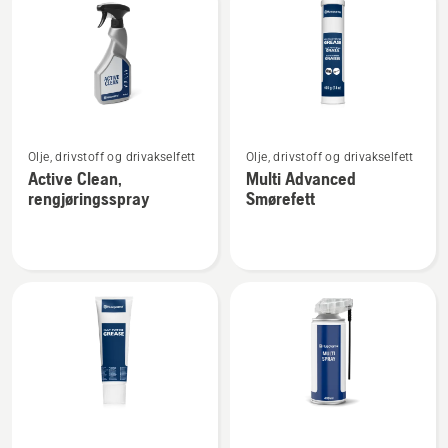
produkter
Se
Se
Olje, drivstoff og drivakselfett
Olje, drivstoff og drivakselfett
flere
flere
Active Clean,
Multi Advanced
detaljer
detaljer
rengjøringsspray
Smørefett
om
om
Active
Multi
Clean,
Advanced
rengjøringsspray
Smørefett
Se
Se