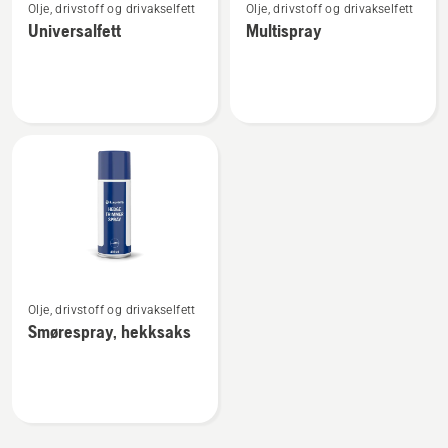
Olje, drivstoff og drivakselfett
Olje, drivstoff og drivakselfett
flere
flere
Universalfett
Multispray
detaljer
detaljer
om
om
Universalfett
Multispray
Se
Olje, drivstoff og drivakselfett
flere
Smørespray, hekksaks
detaljer
om
Smørespray,
hekksaks