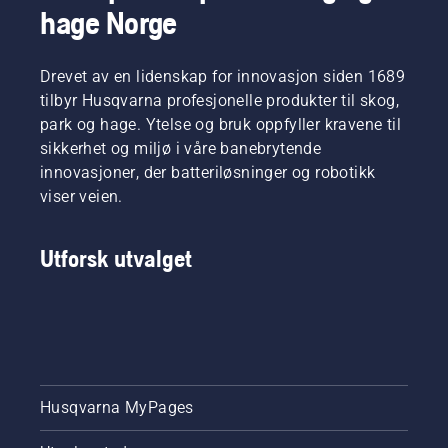
hage Norge
skogbruk
tappe
rundt
og
oljen på.
sverdet
parkarbeid
Begge
uten
i deres
Drevet av en lidenskap for innovasjon siden 1689
vises i
friksjon.
respektive
denne
Dette
tilbyr Husqvarna profesjonelle produkter til skog,
land. De
videoen.
øker
park og hage. Ytelse og bruk oppfyller kravene til
utgjør
levetiden
sikkerhet og miljø i våre banebrytende
vårt H-
til både
innovasjoner, der batteriløsninger og robotikk
Team.
kjedet og
Og det er
viser veien.
sverdet.
de som
Følg
er våre
instruksjonene
Utforsk utvalget
aller
i denne
mest
korte
krevende
videoen
kunder.
om
hvordan
du
kontrollerer
om
Husqvarna MyPages
kjedesmurningen
på