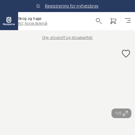
Registrering for nyhetsbrev
Skog og hage
NO, Norsk Bokmål
Olje, drivstoff og drivakselfett
1/5