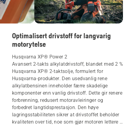
Optimalisert drivstoff for langvarig
motorytelse
Husqvarna XP® Power 2
Avansert 2-takts alkylatdrivstoff, blandet med 2 %
Husqvarna XP® 2-taktsolje, formulert for
Husqvarna-produkter. Den usedvanlig rene
alkylatbensinen inneholder færre skadelige
komponenter enn vanlig drivstoff. Dette gir renere
forbrenning, redusert motoravleiringer og
forbedret langtidsprestasjon. Den høye
lagringsstabiliteten sikrer at drivstoffet beholder
kvaliteten over tid, noe som gjør motoren lettere å
starte selv etter lengre perioder uten bruk. Den