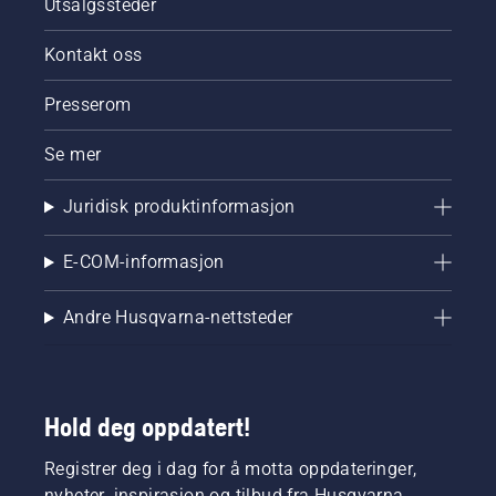
Utsalgssteder
motorsagen
fungerer
som den
Kontakt oss
skal.
Først
Presserom
kontrollerer
du
Se mer
oljenivået.
Start
Juridisk produktinformasjon
motorsagen
og pass
på at
E-COM-informasjon
kjedebremsen
er koblet
Andre Husqvarna-nettsteder
fra. Skru
opp
gassen
på
motoren
Hold deg oppdatert!
noen få
centimeter
Registrer deg i dag for å motta oppdateringer,
fra
nyheter, inspirasjon og tilbud fra Husqvarna.
trestammen.