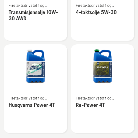
Firetaktsdrivstoff og
Firetaktsdrivstoff og
flere
flere
firetaktsolje
firetaktsolje
Transmisjonsolje 10W-
4-taktsolje 5W-30
detaljer
detaljer
30 AWD
om
om
Transmisjonsolje
4-
10W-
taktsolje
30 AWD
5W-
30
Se
Se
Firetaktsdrivstoff og
Firetaktsdrivstoff og
flere
flere
firetaktsolje
firetaktsolje
Husqvarna Power 4T
Re-Power 4T
detaljer
detaljer
om
om
Husqvarna
Re-
Power
Power
4T
4T