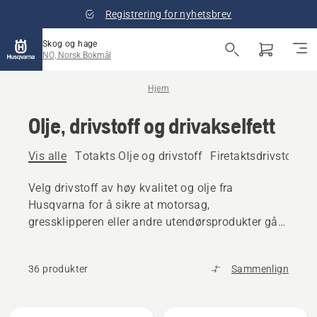
Registrering for nyhetsbrev
Skog og hage
NO, Norsk Bokmål
Hjem
Olje, drivstoff og drivakselfett
Vis alle
Totakts Olje og drivstoff
Firetaktsdrivstoff og
Velg drivstoff av høy kvalitet og olje fra
Husqvarna for å sikre at motorsag,
gressklipperen eller andre utendørsprodukter går
jevnt.
36 produkter
Sammenlign
Alle