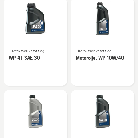
2T
Se
Se
Firetaktsdrivstoff og
Firetaktsdrivstoff og
flere
flere
firetaktsolje
firetaktsolje
WP 4T SAE 30
Motorolje, WP 10W/40
detaljer
detaljer
om
om
WP 4T
Motorolje,
SAE 30
WP 10W/40
Se
Se