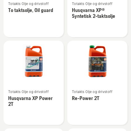
Totakts Olje og drivstoff
Totakts Olje og drivstoff
flere
flere
To taktsolje, Oil guard
Husqvarna XP®
detaljer
detaljer
Syntetisk 2-taktsolje
om
om
To
Husqvarna
taktsolje,
XP®
Oil
Syntetisk
guard
2-
taktsolje
Se
Se
Totakts Olje og drivstoff
Totakts Olje og drivstoff
flere
flere
Husqvarna XP Power
Re-Power 2T
detaljer
detaljer
2T
om
om
Husqvarna
Re-
XP
Power
Power
2T