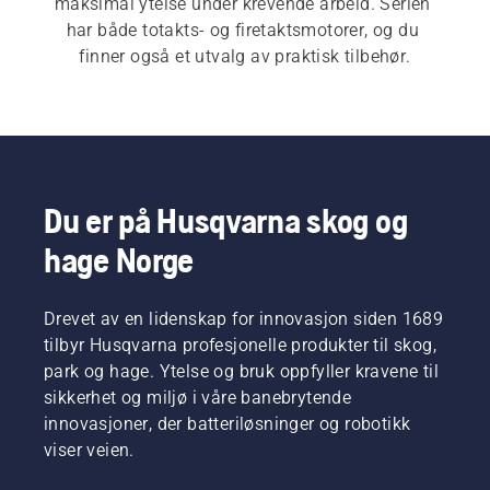
maksimal ytelse under krevende arbeid. Serien 
har både totakts- og firetaktsmotorer, og du 
finner også et utvalg av praktisk tilbehør.
Du er på Husqvarna skog og
hage Norge
Drevet av en lidenskap for innovasjon siden 1689
tilbyr Husqvarna profesjonelle produkter til skog,
park og hage. Ytelse og bruk oppfyller kravene til
sikkerhet og miljø i våre banebrytende
innovasjoner, der batteriløsninger og robotikk
viser veien.