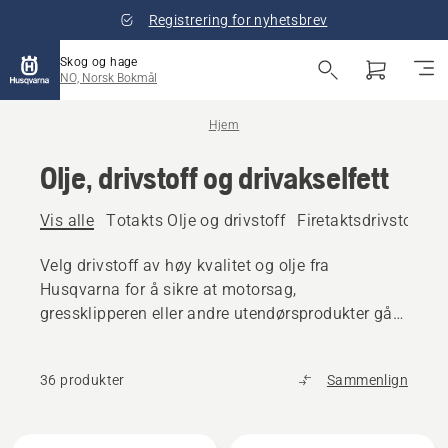
Registrering for nyhetsbrev
Skog og hage
NO, Norsk Bokmål
Hjem
Olje, drivstoff og drivakselfett
Vis alle
Totakts Olje og drivstoff
Firetaktsdrivstoff og
Velg drivstoff av høy kvalitet og olje fra
Husqvarna for å sikre at motorsag,
gressklipperen eller andre utendørsprodukter går
jevnt.
36 produkter
Sammenlign
Alle