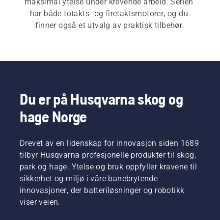
maksimal ytelse under krevende arbeid. Serien 
har både totakts- og firetaktsmotorer, og du 
finner også et utvalg av praktisk tilbehør.
Du er på Husqvarna skog og
hage Norge
Drevet av en lidenskap for innovasjon siden 1689
tilbyr Husqvarna profesjonelle produkter til skog,
park og hage. Ytelse og bruk oppfyller kravene til
sikkerhet og miljø i våre banebrytende
innovasjoner, der batteriløsninger og robotikk
viser veien.