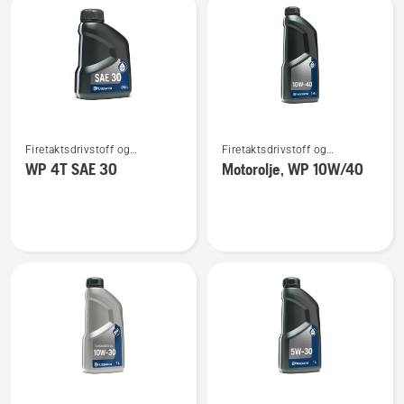
2T
Se
Se
Firetaktsdrivstoff og
Firetaktsdrivstoff og
flere
flere
firetaktsolje
firetaktsolje
WP 4T SAE 30
Motorolje, WP 10W/40
detaljer
detaljer
om
om
WP 4T
Motorolje,
SAE 30
WP 10W/40
Se
Se