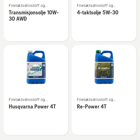
Firetaktsdrivstoff og
Firetaktsdrivstoff og
flere
flere
firetaktsolje
firetaktsolje
Transmisjonsolje 10W-
4-taktsolje 5W-30
detaljer
detaljer
30 AWD
om
om
Transmisjonsolje
4-
10W-
taktsolje
30 AWD
5W-
30
Se
Se
Firetaktsdrivstoff og
Firetaktsdrivstoff og
flere
flere
firetaktsolje
firetaktsolje
Husqvarna Power 4T
Re-Power 4T
detaljer
detaljer
om
om
Husqvarna
Re-
Power
Power
4T
4T