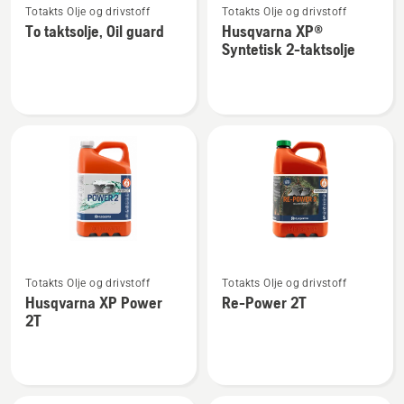
Totakts Olje og drivstoff
Totakts Olje og drivstoff
flere
flere
To taktsolje, Oil guard
Husqvarna XP®
detaljer
detaljer
Syntetisk 2-taktsolje
om
om
To
Husqvarna
taktsolje,
XP®
Oil
Syntetisk
guard
2-
taktsolje
Se
Se
Totakts Olje og drivstoff
Totakts Olje og drivstoff
flere
flere
Husqvarna XP Power
Re-Power 2T
detaljer
detaljer
2T
om
om
Husqvarna
Re-
XP
Power
Power
2T