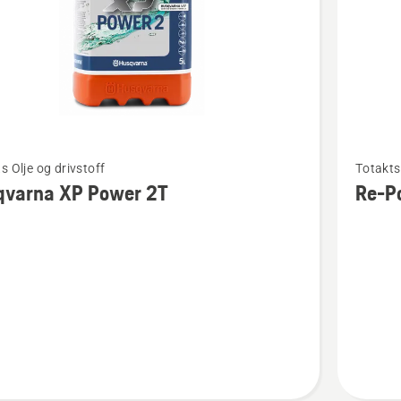
Se
s Olje og drivstoff
Totakts 
flere
qvarna XP Power 2T
Re-P
detaljer
om
rna
Re-
Power
2T