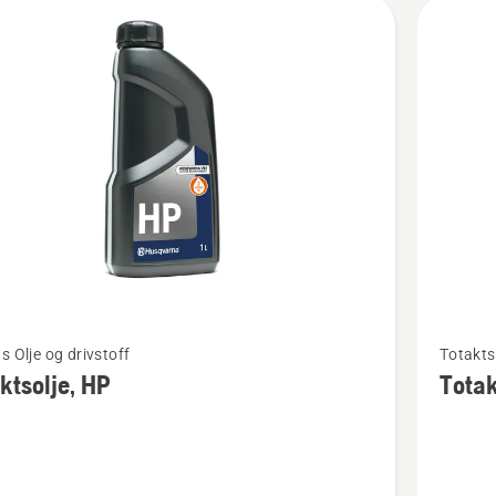
kter
Se
s Olje og drivstoff
Totakts 
flere
ktsolje, HP
Totak
detaljer
om
olje,
Totaktso