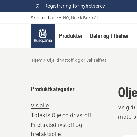
Registrering for nyhetsbrev
Skog og hage
–
NO, Norsk Bokmål
Produkter
Deler og tilbehør
Hjem
Olje, drivstoff og drivakselfett
Olje
Produktkategorier
Vis alle
Velg dr
Totakts Olje og drivstoff
motorsa
Firetaktsdrivstoff og
firetaktsolje