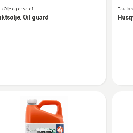
Se
s Olje og drivstoff
Totakts 
flere
aktsolje, Oil guard
Husqv
detaljer
om
Husqvar
e,
XP®
Syntetis
2-
taktsolje