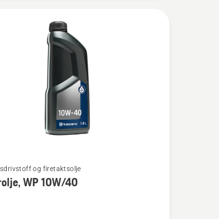
sdrivstoff og firetaktsolje
rolje, WP 10W/40
e,