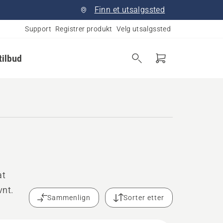
Finn et utsalgssted
Support
Registrer produkt
Velg utsalgssted
tilbud
at
vnt.
Sammenlign
Sorter etter