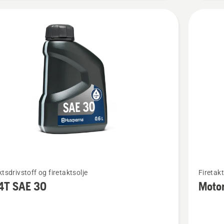
Se
ktsdrivstoff og firetaktsolje
Firetakt
flere
4T SAE 30
Moto
detaljer
om
Motorolj