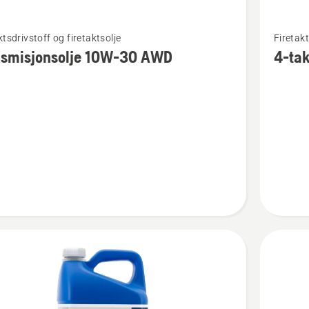
Se
ktsdrivstoff og firetaktsolje
Firetakt
flere
nsmisjonsolje 10W-30 AWD
4-ta
detaljer
om
isjonsolje
4-
taktsolje
D
5W-
30