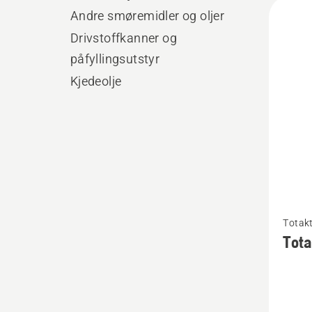
Alle
Andre smøremidler og oljer
produ
Drivstoffkanner og
påfyllingsutstyr
Kjedeolje
Se
Totakt
flere
Tota
detaljer
om
Totakts