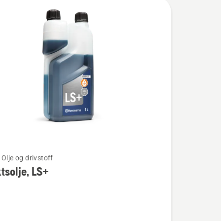
Olje og drivstoff
tsolje, LS+
lje,