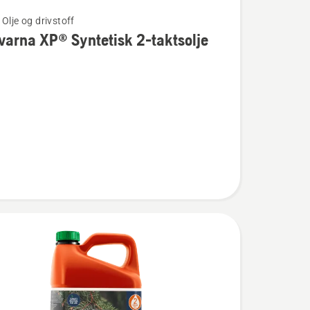
Olje og drivstoff
arna XP® Syntetisk 2-taktsolje
na
k