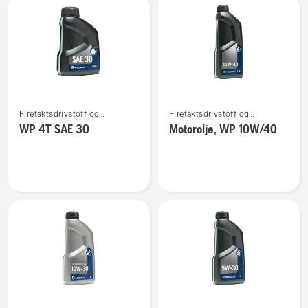
2T
Se
Se
Firetaktsdrivstoff og
Firetaktsdrivstoff og
flere
flere
firetaktsolje
firetaktsolje
WP 4T SAE 30
Motorolje, WP 10W/40
detaljer
detaljer
om
om
WP 4T
Motorolje,
SAE 30
WP 10W/40
Se
Se