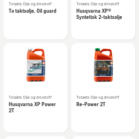
Totakts Olje og drivstoff
Totakts Olje og drivstoff
flere
flere
To taktsolje, Oil guard
Husqvarna XP®
detaljer
detaljer
Syntetisk 2-taktsolje
om
om
To
Husqvarna
taktsolje,
XP®
Oil
Syntetisk
guard
2-
taktsolje
Se
Se
Totakts Olje og drivstoff
Totakts Olje og drivstoff
flere
flere
Husqvarna XP Power
Re-Power 2T
detaljer
detaljer
2T
om
om
Husqvarna
Re-
XP
Power
Power
2T