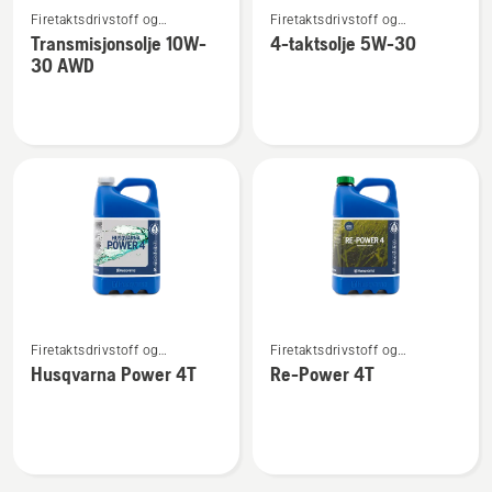
Firetaktsdrivstoff og
Firetaktsdrivstoff og
flere
flere
firetaktsolje
firetaktsolje
Transmisjonsolje 10W-
4-taktsolje 5W-30
detaljer
detaljer
30 AWD
om
om
Transmisjonsolje
4-
10W-
taktsolje
30 AWD
5W-
30
Se
Se
Firetaktsdrivstoff og
Firetaktsdrivstoff og
flere
flere
firetaktsolje
firetaktsolje
Husqvarna Power 4T
Re-Power 4T
detaljer
detaljer
om
om
Husqvarna
Re-
Power
Power
4T
4T