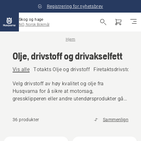
Registrering for nyhetsbrev
Skog og hage
NO, Norsk Bokmål
Hjem
Olje, drivstoff og drivakselfett
Vis alle
Totakts Olje og drivstoff
Firetaktsdrivstoff og
Velg drivstoff av høy kvalitet og olje fra
Husqvarna for å sikre at motorsag,
gressklipperen eller andre utendørsprodukter går
jevnt.
36 produkter
Sammenlign
Alle