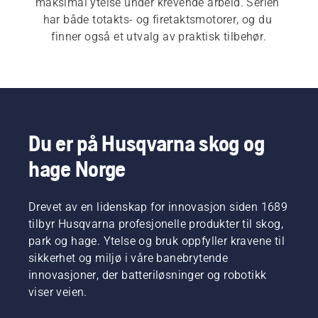
maksimal ytelse under krevende arbeid. Serien 
har både totakts- og firetaktsmotorer, og du 
finner også et utvalg av praktisk tilbehør.
Du er på Husqvarna skog og
hage Norge
Drevet av en lidenskap for innovasjon siden 1689
tilbyr Husqvarna profesjonelle produkter til skog,
park og hage. Ytelse og bruk oppfyller kravene til
sikkerhet og miljø i våre banebrytende
innovasjoner, der batteriløsninger og robotikk
viser veien.