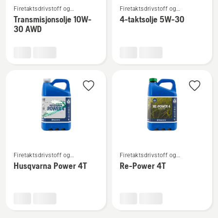
Firetaktsdrivstoff og
Firetaktsdrivstoff og
flere
flere
firetaktsolje
firetaktsolje
Transmisjonsolje 10W-
4-taktsolje 5W-30
detaljer
detaljer
30 AWD
om
om
Transmisjonsolje
4-
10W-
taktsolje
30 AWD
5W-
30
Se
Se
Firetaktsdrivstoff og
Firetaktsdrivstoff og
flere
flere
firetaktsolje
firetaktsolje
Husqvarna Power 4T
Re-Power 4T
detaljer
detaljer
om
om
Husqvarna
Re-
Power
Power
4T
4T