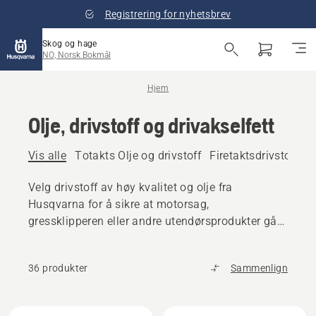
Registrering for nyhetsbrev
Skog og hage
NO, Norsk Bokmål
Hjem
Olje, drivstoff og drivakselfett
Vis alle
Totakts Olje og drivstoff
Firetaktsdrivstoff og
Velg drivstoff av høy kvalitet og olje fra
Husqvarna for å sikre at motorsag,
gressklipperen eller andre utendørsprodukter går
jevnt.
36 produkter
Sammenlign
Alle