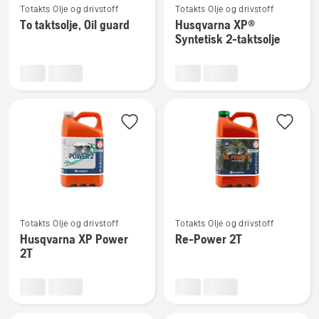
Totakts Olje og drivstoff
Totakts Olje og drivstoff
flere
flere
To taktsolje, Oil guard
Husqvarna XP®
detaljer
detaljer
Syntetisk 2-taktsolje
om
om
To
Husqvarna
taktsolje,
XP®
Oil
Syntetisk
guard
2-
taktsolje
Se
Se
Totakts Olje og drivstoff
Totakts Olje og drivstoff
flere
flere
Husqvarna XP Power
Re-Power 2T
detaljer
detaljer
2T
om
om
Husqvarna
Re-
XP
Power
Power
2T