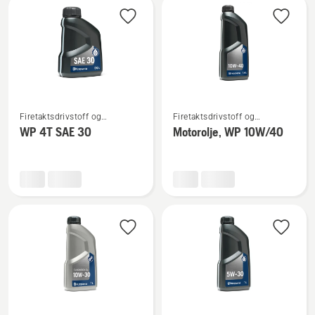
2T
Se
Se
Firetaktsdrivstoff og
Firetaktsdrivstoff og
flere
flere
firetaktsolje
firetaktsolje
WP 4T SAE 30
Motorolje, WP 10W/40
detaljer
detaljer
om
om
WP 4T
Motorolje,
SAE 30
WP 10W/40
Se
Se