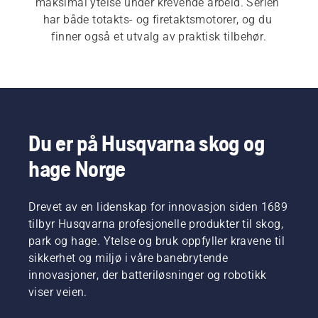
maksimal ytelse under krevende arbeid. Serien 
har både totakts- og firetaktsmotorer, og du 
finner også et utvalg av praktisk tilbehør.
Du er på Husqvarna skog og
hage Norge
Drevet av en lidenskap for innovasjon siden 1689
tilbyr Husqvarna profesjonelle produkter til skog,
park og hage. Ytelse og bruk oppfyller kravene til
sikkerhet og miljø i våre banebrytende
innovasjoner, der batteriløsninger og robotikk
viser veien.