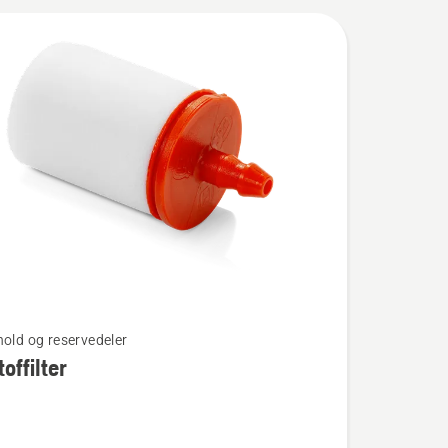
hold og reservedeler
offilter
ilter