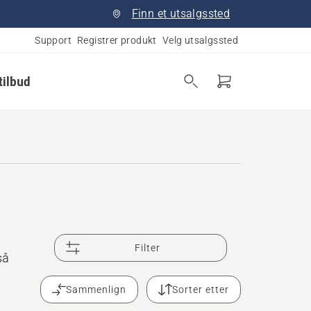
Finn et utsalgssted
Support
Registrer produkt
Velg utsalgssted
tilbud
Filter
så
Sammenlign
Sorter etter