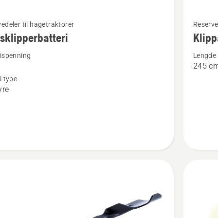
Se
edeler til hagetraktorer
Reserve
flere
sklipperbatteri
Klipp
detaljer
rispenning
Lengde
om
245 c
ipperbatteri
Klippagg
i type
belterei
yre