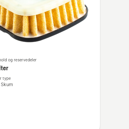
hold og reservedeler
lter
er type
/ Skum