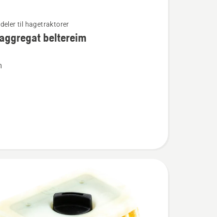
deler til hagetraktorer
aggregat beltereim
m
regat
m