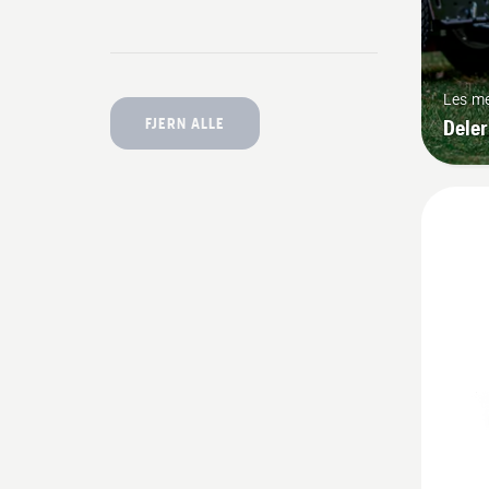
Les m
Deler
FJERN ALLE