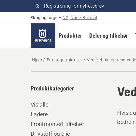
Registrering for nyhetsbrev
Skog og hage
–
NO, Norsk Bokmål
Produkter
Deler og tilbehør
Hjem
For hagetraktorer
Vedlikehold og reservede
Ved
Produktkategorier
Vis alle
Hvis du
Ladere
bedre n
Frontmontert tilbehør
Drivstoff og olje