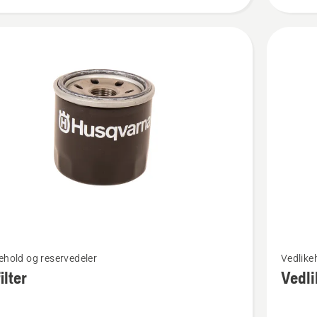
Se
ehold og reservedeler
Vedlike
flere
ilter
Vedli
detaljer
om