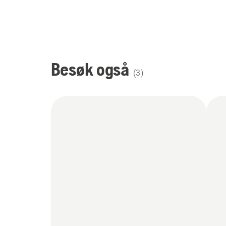
Besøk også
(
3
)