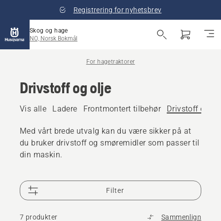
Registrering for nyhetsbrev
Skog og hage
NO, Norsk Bokmål
For hagetraktorer
Drivstoff og olje
Vis alle
Ladere
Frontmontert tilbehør
Drivstoff og ol
Med vårt brede utvalg kan du være sikker på at
du bruker drivstoff og smøremidler som passer til
din maskin.
Filter
7 produkter
Sammenlign