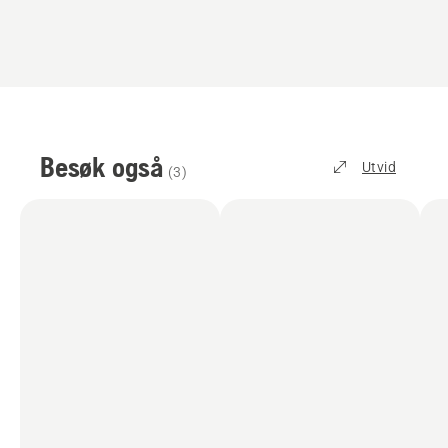
Besøk også
Utvid
(
3
)