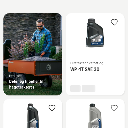
Alle
produkter
Se
Firetaktsdrivstoff og
flere
firetaktsolje
WP 4T SAE 30
detaljer
Les mer
om
Deler og tilbehør til
WP 4T
hagetraktorer
SAE 30