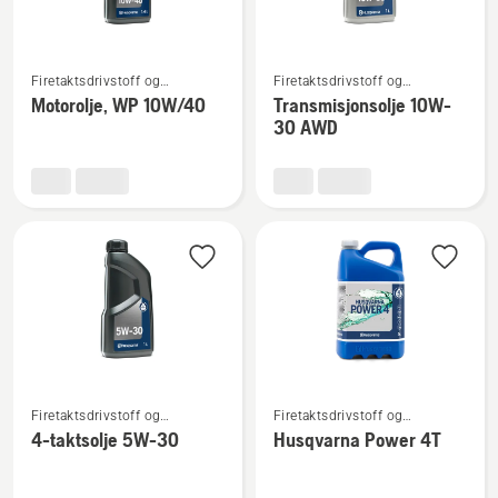
Se
Se
Firetaktsdrivstoff og
Firetaktsdrivstoff og
flere
flere
firetaktsolje
firetaktsolje
Motorolje, WP 10W/40
Transmisjonsolje 10W-
detaljer
detaljer
30 AWD
om
om
Motorolje,
Transmisjonsolje
WP 10W/40
10W-
30 AWD
Se
Se
Firetaktsdrivstoff og
Firetaktsdrivstoff og
flere
flere
firetaktsolje
firetaktsolje
4-taktsolje 5W-30
Husqvarna Power 4T
detaljer
detaljer
om
om