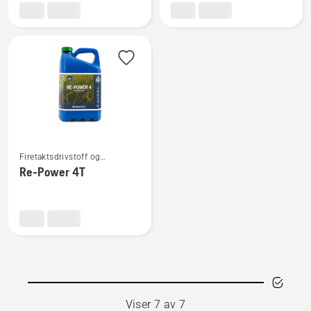
4-
Husqvarna
taktsolje
Power
5W-
4T
30
Se
Firetaktsdrivstoff og
flere
firetaktsolje
Re-Power 4T
detaljer
om
Re-
Power
4T
Viser 7 av 7