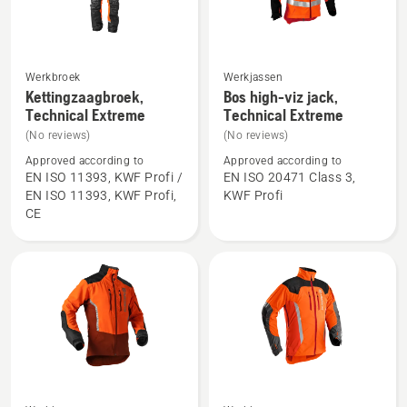
Werkbroek
Werkjassen
Bekijk
Bekijk
Kettingzaagbroek,
Bos high-viz jack,
meer
meer
Technical Extreme
Technical Extreme
details
details
(No reviews)
(No reviews)
over
over
Approved according to
Approved according to
Kettingzaagbroek,
Bos
EN ISO 11393, KWF Profi /
EN ISO 20471 Class 3,
EN ISO 11393, KWF Profi,
KWF Profi
Technical
high-
CE
Extreme
viz
jack,
Technical
Extreme
Bekijk
Bekijk