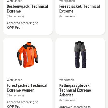
Werkjassen
Werkjassen
meer
meer
Bosbouwjack, Technical
Forest jacket, Technical
Extreme
Extreme
details
details
over
over
(No reviews)
(No reviews)
Bosbouwjack,
Forest
Approved according to
KWF Profi
Technical
jacket,
Extreme
Technical
Extreme
Werkjassen
Werkbroek
Bekijk
Bekijk
Forest jacket, Technical
Kettingzaagbroek,
meer
meer
Extreme women
Technical Extreme
details
details
Arborist
(No reviews)
over
over
(No reviews)
Approved according to
Forest
Kettingzaagbroek,
KWF Profi
Approved according to