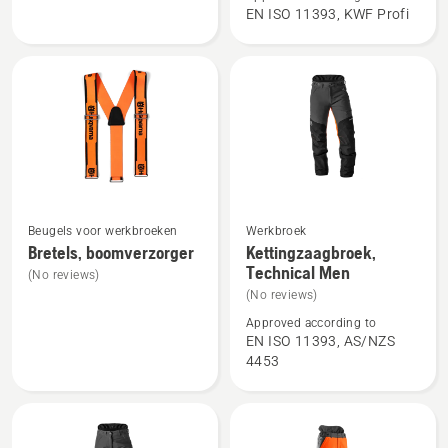
jacket,
Technical
EN ISO 11393, KWF Profi
Technical
Extreme
Extreme
Arborist
women
Beugels voor werkbroeken
Werkbroek
Bekijk
Bekijk
Bretels, boomverzorger
Kettingzaagbroek,
meer
meer
Technical Men
(No reviews)
details
details
(No reviews)
over
over
Approved according to
Bretels,
Kettingzaagbroek,
EN ISO 11393, AS/NZS
boomverzorger
Technical
4453
Men