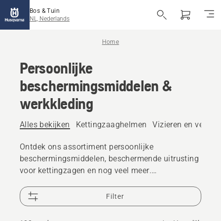
Bos & Tuin
NL, Nederlands
Home
Persoonlijke
beschermingsmiddelen &
werkkleding
Alles bekijken
Kettingzaaghelmen
Vizieren en veiligh
Ontdek ons assortiment persoonlijke
beschermingsmiddelen, beschermende uitrusting
voor kettingzagen en nog veel meer.
Betrouwbare, hoogwaardige oplossingen zorgen
ervoor dat u voorbereid bent op elke uitdaging.
Filter