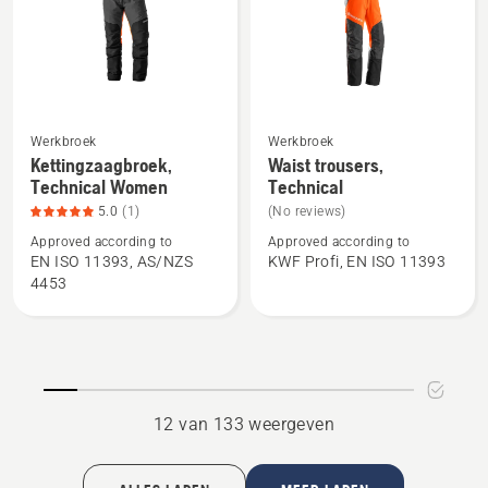
Werkbroek
Werkbroek
Bekijk
Bekijk
Kettingzaagbroek,
Waist trousers,
meer
meer
Technical Women
Technical
details
details
5.0
(1)
(No reviews)
over
over
Approved according to
Approved according to
Kettingzaagbroek,
Waist
EN ISO 11393, AS/NZS
KWF Profi, EN ISO 11393
Technical
trousers,
4453
Women,
Technical
productbeoordeling
5
van
5
12 van 133 weergeven