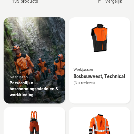
133 products
Vergelijk
Bekijk
alle
producten
Bekijk
Werkjassen
meer
Bosbouwvest, Technical
Meer lezen
details
Persoonlijke
(No reviews)
over
beschermingsmiddelen &
Bosbouwvest,
werkkleding
Technical