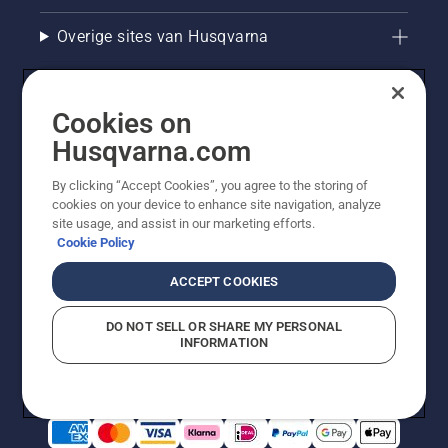
Overige sites van Husqvarna
Cookies on
Husqvarna.com
By clicking “Accept Cookies”, you agree to the storing of
cookies on your device to enhance site navigation, analyze
site usage, and assist in our marketing efforts.
Cookie Policy
© Husqvarna AB (publ). Alle rechten voorbehouden. De
getoonde prijzen zijn consumentenadviesprijzen. Alle
ACCEPT COOKIES
vermelde prijzen zijn adviesverkoopprijzen (incl. BTW),
tenzij het product beschikbaar is voor directe aankoop.
DO NOT SELL OR SHARE MY PERSONAL
Cookiebeleid
Gebruiksvoorwaarden
Privacyverklaring
INFORMATION
Bedrijfsgegevens
Report Suspected Violations