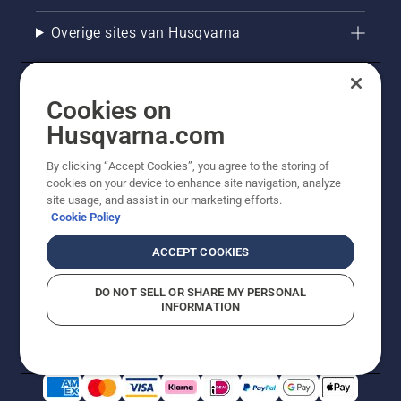
Overige sites van Husqvarna
Cookies on
Husqvarna.com
By clicking “Accept Cookies”, you agree to the storing of
cookies on your device to enhance site navigation, analyze
site usage, and assist in our marketing efforts.
Cookie Policy
© Husqvarna AB (publ). Alle rechten voorbehouden. De
getoonde prijzen zijn consumentenadviesprijzen. Alle
ACCEPT COOKIES
vermelde prijzen zijn adviesverkoopprijzen (incl. BTW),
tenzij het product beschikbaar is voor directe aankoop.
DO NOT SELL OR SHARE MY PERSONAL
Cookiebeleid
Gebruiksvoorwaarden
Privacyverklaring
INFORMATION
Bedrijfsgegevens
Report Suspected Violations