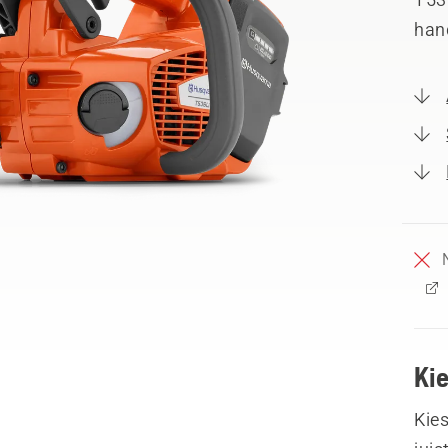
hand
Ki
Kies