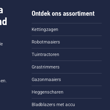
a
Ontdek ons assortiment
nd
Kettingzagen
Robotmaaiers
le
Tuintractoren
Grastrimmers
Gazonmaaiers
men.
Heggenscharen
Bladblazers met accu