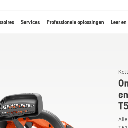
soires
Services
Professionele oplossingen
Leer en
Ket
On
en
T5
Alle
T53