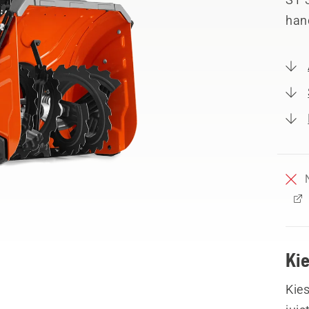
hand
Ki
Kies