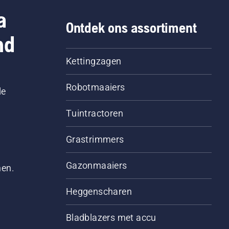
a
Ontdek ons assortiment
nd
Kettingzagen
Robotmaaiers
le
Tuintractoren
Grastrimmers
Gazonmaaiers
men.
Heggenscharen
Bladblazers met accu