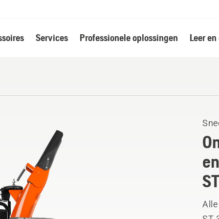
soires
Services
Professionele oplossingen
Leer en
Sne
On
en
ST
Alle
ST 