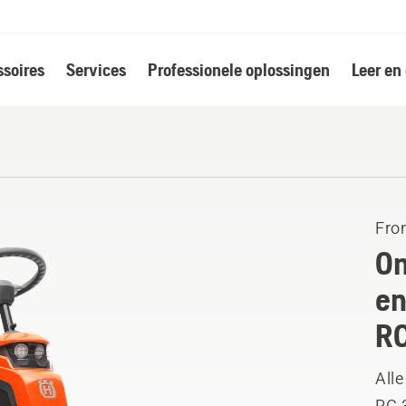
soires
Services
Professionele oplossingen
Leer en
Fro
On
en
RC
Alle
RC 