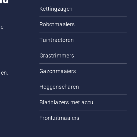
Kettingzagen
Robotmaaiers
le
Tuintractoren
Grastrimmers
Gazonmaaiers
men.
Heggenscharen
Bladblazers met accu
Frontzitmaaiers