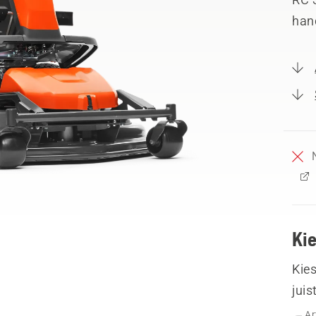
hand
Ki
Kies
juis
Ar