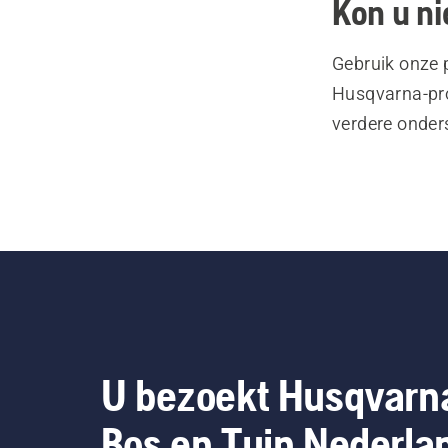
Kon u ni
Gebruik onze 
Husqvarna-pro
verdere onder
U bezoekt Husqvarn
Bos en Tuin Nederla