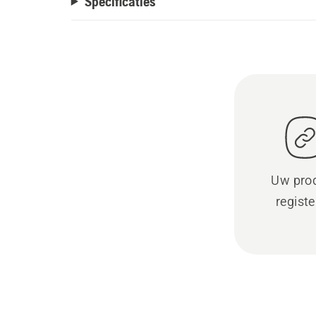
Specificaties
Uw pro
regist