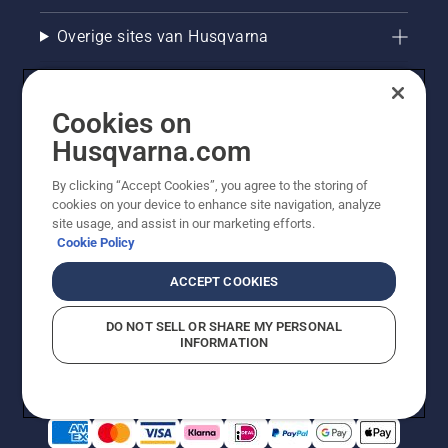
Overige sites van Husqvarna
Cookies on
Husqvarna.com
By clicking “Accept Cookies”, you agree to the storing of
cookies on your device to enhance site navigation, analyze
site usage, and assist in our marketing efforts.
Cookie Policy
© Husqvarna AB (publ). Alle rechten voorbehouden. De
getoonde prijzen zijn consumentenadviesprijzen. Alle
ACCEPT COOKIES
vermelde prijzen zijn adviesverkoopprijzen (incl. BTW),
tenzij het product beschikbaar is voor directe aankoop.
DO NOT SELL OR SHARE MY PERSONAL
Cookiebeleid
Gebruiksvoorwaarden
Privacyverklaring
INFORMATION
Bedrijfsgegevens
Report Suspected Violations