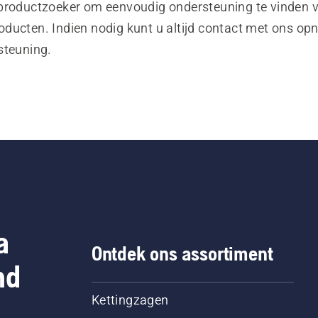
productzoeker om eenvoudig ondersteuning te vinden 
ducten. Indien nodig kunt u altijd contact met ons o
steuning.
a
Ontdek ons assortiment
nd
Kettingzagen