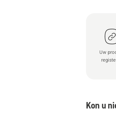
Uw pro
regist
Kon u ni