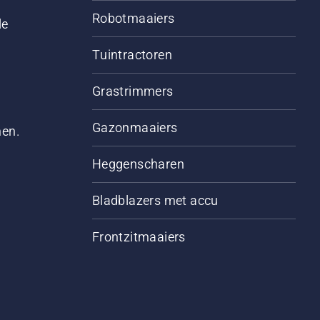
Robotmaaiers
le
Tuintractoren
Grastrimmers
Gazonmaaiers
men.
Heggenscharen
Bladblazers met accu
Frontzitmaaiers