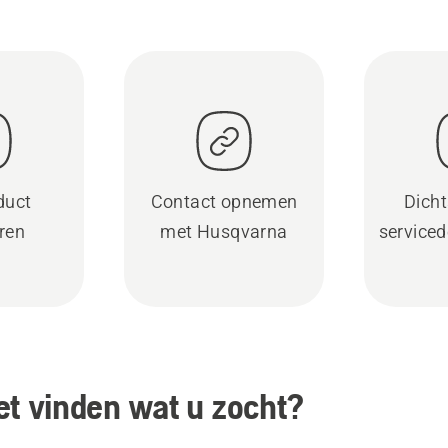
duct
Contact opnemen
Dicht
eren
met Husqvarna
serviced
et vinden wat u zocht?