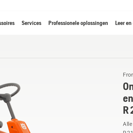
soires
Services
Professionele oplossingen
Leer en
Fro
On
en
R 
Alle
R 2