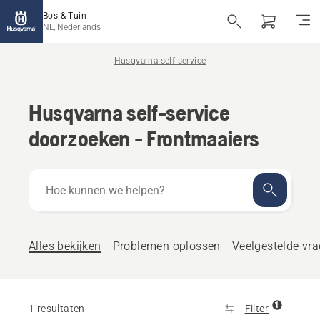
Bos & Tuin
NL, Nederlands
Husqvarna self-service
Husqvarna self-service
doorzoeken - Frontmaaiers
Hoe
kunnen
we
helpen?
Alles bekijken
Problemen oplossen
Veelgestelde vr
1
1 resultaten
Filter