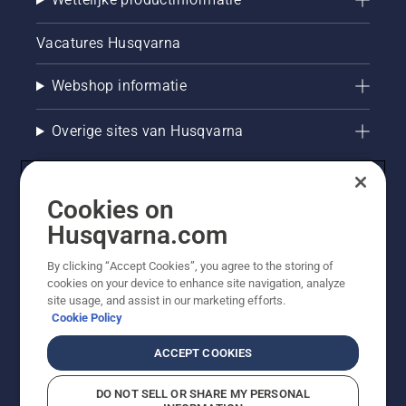
Vacatures Husqvarna
Webshop informatie
Overige sites van Husqvarna
Cookies on
Husqvarna.com
By clicking “Accept Cookies”, you agree to the storing of
cookies on your device to enhance site navigation, analyze
site usage, and assist in our marketing efforts.
Cookie Policy
© Husqvarna AB (publ). Alle rechten voorbehouden. De
getoonde prijzen zijn consumentenadviesprijzen. Alle
ACCEPT COOKIES
vermelde prijzen zijn adviesverkoopprijzen (incl. BTW),
tenzij het product beschikbaar is voor directe aankoop.
DO NOT SELL OR SHARE MY PERSONAL
Cookiebeleid
Gebruiksvoorwaarden
Privacyverklaring