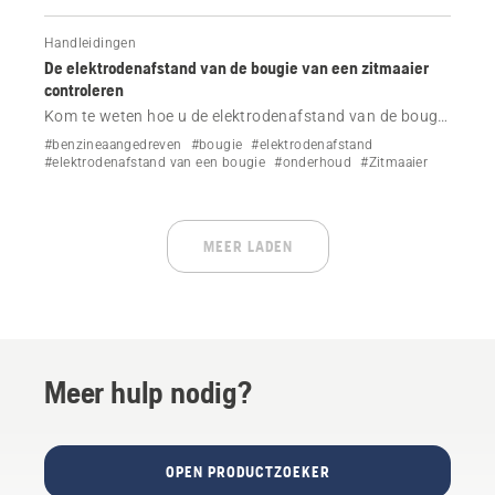
Handleidingen
De elektrodenafstand van de bougie van een zitmaaier
controleren
Kom te weten hoe u de elektrodenafstand van de bougie
van uw Husqvarna zitmaaier eenvoudig kunt
#benzineaangedreven
#bougie
#elektrodenafstand
controleren.
#elektrodenafstand van een bougie
#onderhoud
#Zitmaaier
MEER LADEN
Meer hulp nodig?
OPEN PRODUCTZOEKER