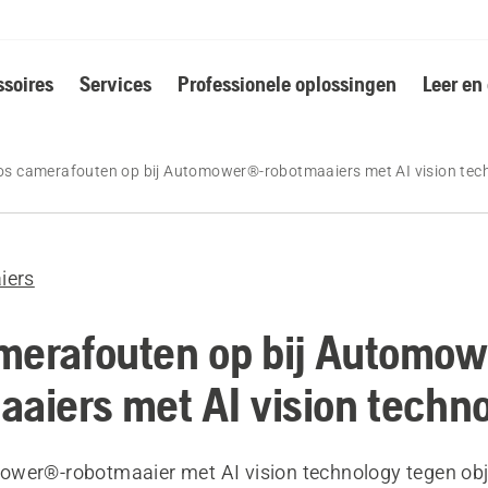
soires
Services
Professionele oplossingen
Leer en
os camerafouten op bij Automower®-robotmaaiers met AI vision tec
iers
merafouten op bij Automo
aaiers met AI vision techn
wer®-robotmaaier met AI vision technology tegen obj