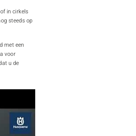
f in cirkels
nog steeds op
d met een
ra voor
dat u de