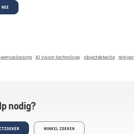
NEE
leemoplossing
AI vision technology
objectdetectie
reinigi
lp nodig?
CTZOEKER
WINKEL ZOEKEN