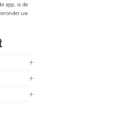
e app, is de
hieronder uw
t