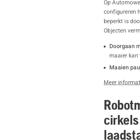
Op Automower
configureren 
beperkt is doo
Objecten verm
Doorgaan m
maaier kan 
Maaien pau
Meer informati
Robotm
cirkels
laadst