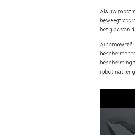
Als uw robotma
beweegt voord
het glas van d
Automower®-r
beschermende 
bescherming ti
robotmaaier g