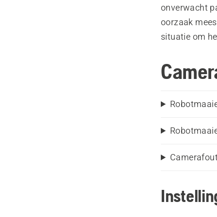
onverwacht pa
oorzaak meest
situatie om he
Camera
Robotmaaier
Robotmaaier
Camerafout 
Instelli