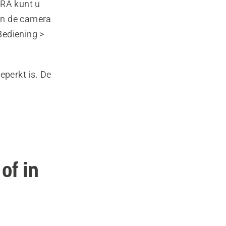
RA kunt u
an de camera
Bediening >
eperkt is. De
of in