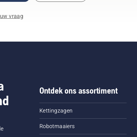
 uw vraag
a
Ontdek ons assortiment
nd
Kettingzagen
Robotmaaiers
le