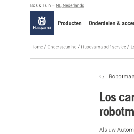
Bos & Tuin
–
NL, Nederlands
Producten
Onderdelen & acces
Home
Ondersteuning
Husqvarna self-service
L
Robotmaa
Los ca
robotm
Als uw Automo