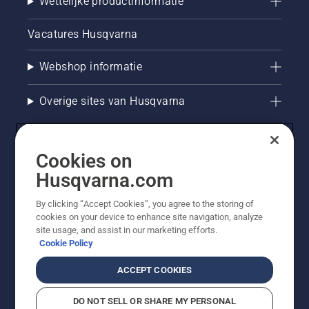
Wettelijke productinformatie
Vacatures Husqvarna
Webshop informatie
Overige sites van Husqvarna
Cookies on
Husqvarna.com
By clicking “Accept Cookies”, you agree to the storing of
cookies on your device to enhance site navigation, analyze
site usage, and assist in our marketing efforts.
Cookie Policy
© Husqvarna AB (publ). Alle rechten voorbehouden. De
getoonde prijzen zijn consumentenadviesprijzen. Alle
ACCEPT COOKIES
vermelde prijzen zijn adviesverkoopprijzen (incl. BTW),
tenzij het product beschikbaar is voor directe aankoop.
DO NOT SELL OR SHARE MY PERSONAL
Cookiebeleid
Gebruiksvoorwaarden
Privacyverklaring