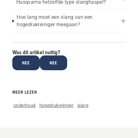
Husqvarna hetzelfde type slanghaspel?
Hoe lang moet een slang van een
hogedrukreiniger meegaan?
Was dit artikel nuttig?
NEE
NEE
MEER LEZEN
onderhoud
hogedrukreiniger
slang