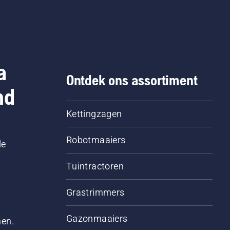
a
Ontdek ons assortiment
nd
Kettingzagen
Robotmaaiers
le
Tuintractoren
Grastrimmers
Gazonmaaiers
men.