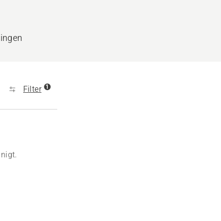
dingen
1
Filter
nigt.