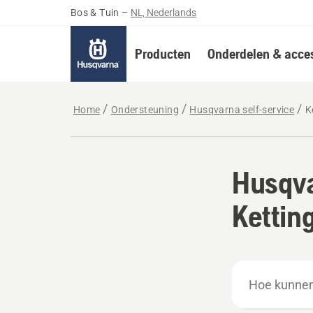
Bos & Tuin
–
NL, Nederlands
Producten
Onderdelen & acces
Home
Ondersteuning
Husqvarna self-service
K
Husqva
Kettin
Hoe
kunnen
we