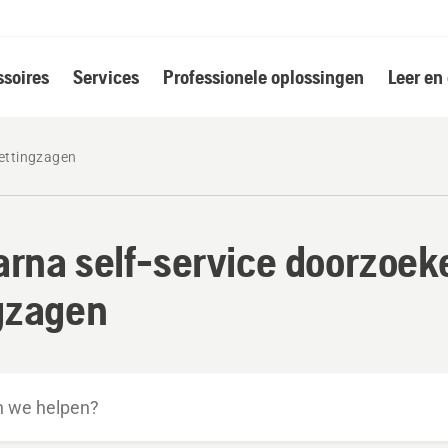
soires
Services
Professionele oplossingen
Leer en
ettingzagen
rna self-service doorzoek
gzagen