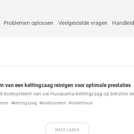
Problemen oplossen
Veelgestelde vragen
Handlei
m van een kettingzaag reinigen voor optimale prestaties
et koelsysteem van uw Husqvarna-kettingzaag op benzine rei
even
#kettingzaag
#koelsysteem
#onderhoud
MEER LADEN