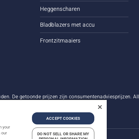
Heggenscharen
Bladblazers met accu
Frontzitmaaiers
den. De getoonde prijzen zijn consumentenadviesprijzen. Alle
oduct beschikbaar is voor directe aankoop.
g
Bedrijfsgegevens
Report Suspected Violations
ACCEPT COOKIES
n your
 our
DO NOT SELL OR SHARE MY
PERSONAL INFORMATION