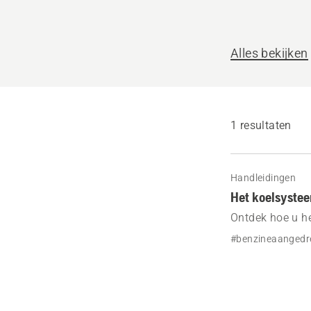
helpen?
Alles bekijken
1 resultaten
Handleidingen
Het koelsystee
Ontdek hoe u h
#benzineaangedr