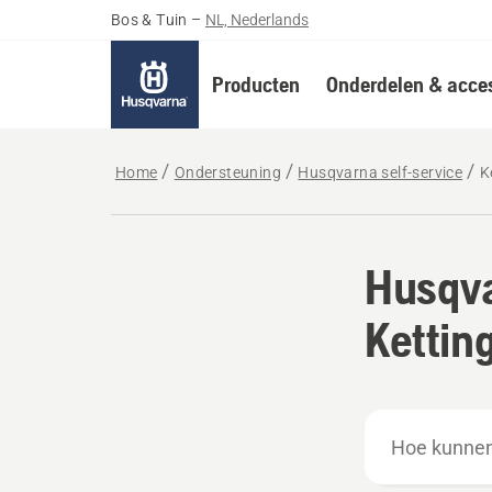
Bos & Tuin
–
NL, Nederlands
Producten
Onderdelen & acces
Home
Ondersteuning
Husqvarna self-service
K
Husqva
Kettin
Hoe
kunnen
we