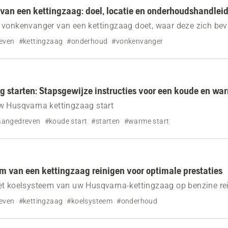
an een kettingzaag: doel, locatie en onderhoudshandlei
 vonkenvanger van een kettingzaag doet, waar deze zich bev
oud uw Husqvarna-kettingzaag veilig, krachtig en vrij van br
even
#kettingzaag
#onderhoud
#vonkenvanger
g starten: Stapsgewijze instructies voor een koude en war
w Husqvarna kettingzaag start
aangedreven
#koude start
#starten
#warme start
m van een kettingzaag reinigen voor optimale prestaties
et koelsysteem van uw Husqvarna-kettingzaag op benzine rei
even
#kettingzaag
#koelsysteem
#onderhoud