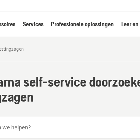
soires
Services
Professionele oplossingen
Leer en
ettingzagen
rna self-service doorzoek
gzagen