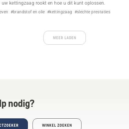
uw kettingzaag rookt en hoe u dit kunt oplossen.
even
#brandstof en olie
#kettingzaag
#slechte prestaties
MEER LADEN
lp nodig?
CTZOEKER
WINKEL ZOEKEN