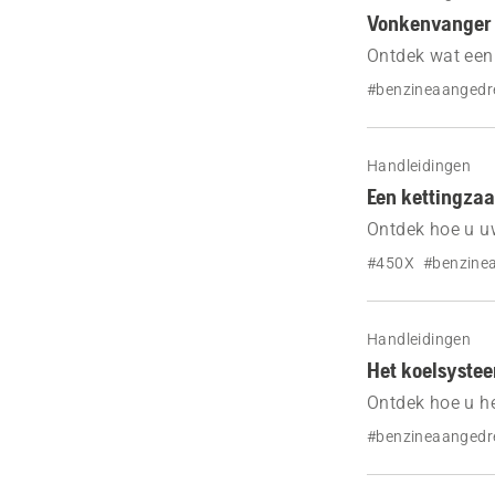
Vonkenvanger v
Ontdek wat een
deze reinigt. H
#benzineaangedr
Handleidingen
Een kettingzaa
Ontdek hoe u u
#450X
#benzine
Handleidingen
Het koelsystee
Ontdek hoe u h
#benzineaangedr