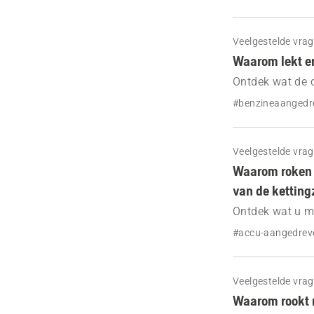
Veelgestelde vra
Waarom lekt er
Ontdek wat de o
verhelpen.
#benzineaangedr
Veelgestelde vra
Waarom roken h
van de kettin
Ontdek wat u mo
zaagblad en de 
#accu-aangedrev
Veelgestelde vra
Waarom rookt 