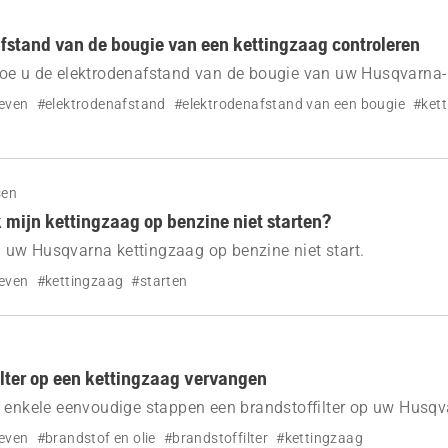
fstand van de bougie van een kettingzaag controleren
oe u de elektrodenafstand van de bougie van uw Husqvarna-
controleren.
even
#elektrodenafstand
#elektrodenafstand van een bougie
#ket
sen
mijn kettingzaag op benzine niet starten?
uw Husqvarna kettingzaag op benzine niet start.
even
#kettingzaag
#starten
ilter op een kettingzaag vervangen
 enkele eenvoudige stappen een brandstoffilter op uw Husqv
nt vervangen.
even
#brandstof en olie
#brandstoffilter
#kettingzaag