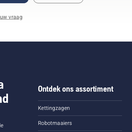
 uw vraag
a
Ontdek ons assortiment
nd
Kettingzagen
Robotmaaiers
le