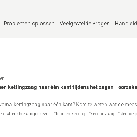
Problemen oplossen
Veelgestelde vragen
Handlei
gen
en kettingzaag naar één kant tijdens het zagen - oorzak
arna-kettingzaag naar één kant? Kom te weten wat de mee
 botte ketting, versleten zaagblad, onjuiste spanning - en hoe
en
#benzineaangedreven
#blad en ketting
#kettingzaag
#slechte 
rechte, veilige zaagsneden.