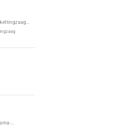
kettingzaag
tingzaag
arna-