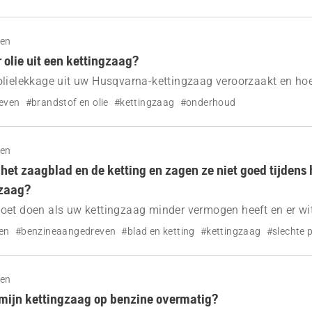
gen
 olie uit een kettingzaag?
lielekkage uit uw Husqvarna-kettingzaag veroorzaakt en hoe
even
#brandstof en olie
#kettingzaag
#onderhoud
gen
et zaagblad en de ketting en zagen ze niet goed tijdens 
gzaag?
et doen als uw kettingzaag minder vermogen heeft en er witt
ketting komt.
en
#benzineaangedreven
#blad en ketting
#kettingzaag
#slechte 
gen
mijn kettingzaag op benzine overmatig?