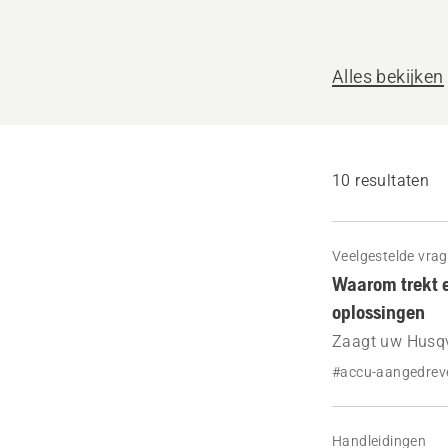
helpen?
Alles bekijken
10 resultaten
Veelgestelde vra
Waarom trekt e
oplossingen
Zaagt uw Husqv
oorzaken zijn -
#accu-aangedrev
verhelpen voor 
Handleidingen