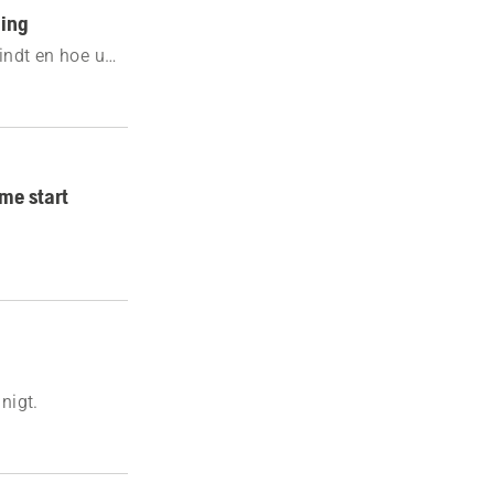
ding
indt en hoe u
andgevaar.
me start
nigt.