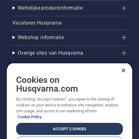
Wettelijke productinformatie
Vacatures Husqvarna
Webshop informatie
Overige sites van Husqvarna
Cookies on
Husqvarna.com
By clicking “Accept Cookies”, you agree to the storing of
cookies on your device to enhance site navigation, analyze
site usage, and assist in our marketing efforts.
Cookie Policy
© Husqvarna AB (publ). Alle rechten voorbehouden. De
getoonde prijzen zijn consumentenadviesprijzen. Alle
ACCEPT COOKIES
vermelde prijzen zijn adviesverkoopprijzen (incl. BTW),
tenzij het product beschikbaar is voor directe aankoop.