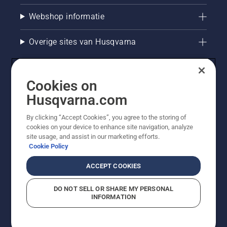
Webshop informatie
Overige sites van Husqvarna
Cookies on
Husqvarna.com
By clicking “Accept Cookies”, you agree to the storing of
cookies on your device to enhance site navigation, analyze
site usage, and assist in our marketing efforts.
Cookie Policy
© Husqvarna AB (publ). Alle rechten voorbehouden. De
getoonde prijzen zijn consumentenadviesprijzen. Alle
ACCEPT COOKIES
vermelde prijzen zijn adviesverkoopprijzen (incl. BTW),
tenzij het product beschikbaar is voor directe aankoop.
DO NOT SELL OR SHARE MY PERSONAL
Cookiebeleid
Gebruiksvoorwaarden
Privacyverklaring
INFORMATION
Bedrijfsgegevens
Report Suspected Violations