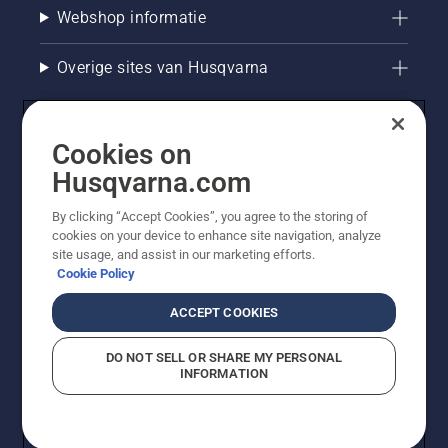
Webshop informatie
Overige sites van Husqvarna
Cookies on
Husqvarna.com
By clicking “Accept Cookies”, you agree to the storing of
cookies on your device to enhance site navigation, analyze
site usage, and assist in our marketing efforts.
Cookie Policy
© Husqvarna AB (publ). Alle rechten voorbehouden. De
getoonde prijzen zijn consumentenadviesprijzen. Alle
ACCEPT COOKIES
vermelde prijzen zijn adviesverkoopprijzen (incl. BTW),
tenzij het product beschikbaar is voor directe aankoop.
DO NOT SELL OR SHARE MY PERSONAL
Cookiebeleid
Gebruiksvoorwaarden
Privacyverklaring
INFORMATION
Bedrijfsgegevens
Report Suspected Violations