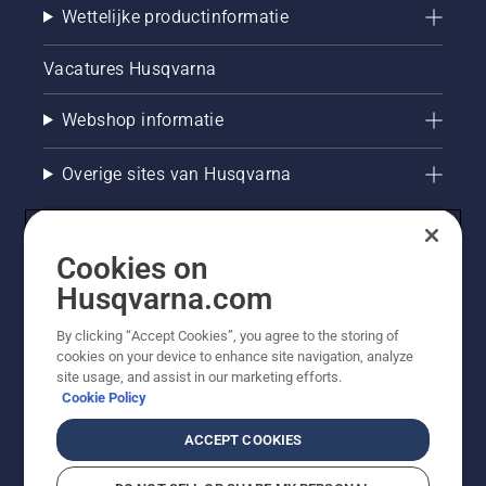
Wettelijke productinformatie
Vacatures Husqvarna
Webshop informatie
Overige sites van Husqvarna
Cookies on
Husqvarna.com
By clicking “Accept Cookies”, you agree to the storing of
cookies on your device to enhance site navigation, analyze
site usage, and assist in our marketing efforts.
Cookie Policy
© Husqvarna AB (publ). Alle rechten voorbehouden. De
getoonde prijzen zijn consumentenadviesprijzen. Alle
ACCEPT COOKIES
vermelde prijzen zijn adviesverkoopprijzen (incl. BTW),
tenzij het product beschikbaar is voor directe aankoop.