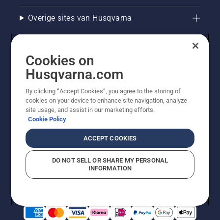
Overige sites van Husqvarna
Cookies on
Husqvarna.com
By clicking “Accept Cookies”, you agree to the storing of
cookies on your device to enhance site navigation, analyze
site usage, and assist in our marketing efforts.
Cookie Policy
© Husqvarna AB (publ). Alle rechten voorbehouden. De
getoonde prijzen zijn consumentenadviesprijzen. Alle
ACCEPT COOKIES
vermelde prijzen zijn adviesverkoopprijzen (incl. BTW),
tenzij het product beschikbaar is voor directe aankoop.
DO NOT SELL OR SHARE MY PERSONAL
Cookiebeleid
Gebruiksvoorwaarden
Privacyverklaring
INFORMATION
Bedrijfsgegevens
Report Suspected Violations