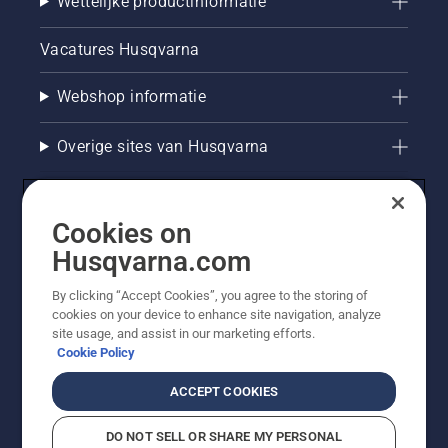
Wettelijke productinformatie
Vacatures Husqvarna
Webshop informatie
Overige sites van Husqvarna
Cookies on
Husqvarna.com
By clicking “Accept Cookies”, you agree to the storing of
cookies on your device to enhance site navigation, analyze
site usage, and assist in our marketing efforts.
Cookie Policy
© Husqvarna AB (publ). Alle rechten voorbehouden. De
getoonde prijzen zijn consumentenadviesprijzen. Alle
ACCEPT COOKIES
vermelde prijzen zijn adviesverkoopprijzen (incl. BTW),
tenzij het product beschikbaar is voor directe aankoop.
DO NOT SELL OR SHARE MY PERSONAL
Cookiebeleid
Gebruiksvoorwaarden
Privacyverklaring