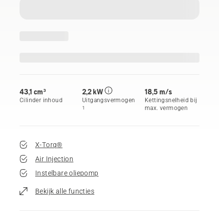
43,1 cm³
2,2 kW
18,5 m/s
Cilinder inhoud
Uitgangsvermogen
Kettingsnelheid bij
max. vermogen
1
X-Torq®
Air Injection
Instelbare oliepomp
Bekijk alle functies