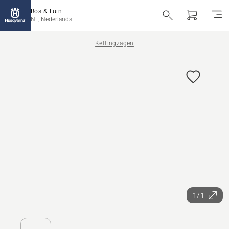
Bos & Tuin
NL, Nederlands
Kettingzagen
1/1