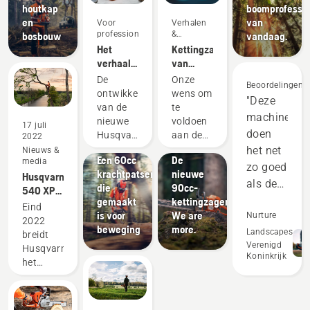
houtkap
boomprofessio
en
van
Voor
Verhalen
professionals
&
bosbouw
vandaag.
inspiratie
Het
Kettingzagen
verhaal
van
achter de
Husqvarna
De
Onze
Beoordelingen
nieuwe
- sinds
ontwikkeling
wens om
"Deze
60cc
1959
van de
te
machines
professionele
aangedreven
Boomverzorgers
Producten
nieuwe
voldoen
17 juli
kettingzagen
door onze
doen
&
&
Husqvarna
aan de
2022
gebruikers
boomonderhoudsprofessionals
vernieuwingen
560 XP®
werkelijke
het net
Nieuws &
Een 60cc
De
media
Mark II
eisen
zo goed
krachtpatser
nieuwe
Husqvarna
en 562
van
als de
die
90cc-
540 XP®
XP®
bosbouwprofessionals
tweetakt-
gemaakt
kettingzagen.
Mark III
Mark II
heeft
Eind
is voor
We are
uitrusting
Nurture
en
zagen is
ons
2022
beweging
more.
Husqvarna
een
ertoe
en
Landscapes
breidt
T540
Verenigd
verhaal
aangespoord
Husqvarna
presteren
Koninkrijk
XP®
van
om
het
op veel
Mark III
talloze
enkele
aanbod
gebieden
upgrades.
van 's
uit met
zelfs
Van
werelds
een