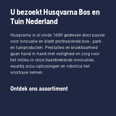
Mark III
van
u deze
en
belang
koopt.
U bezoekt Husqvarna Bos en
Husqvarna
zijn
De
T540
wanneer
antwoorden
Tuin Nederland
XP®
u beslist
helpen u
Mark III.
welke
bij het
zaag het
kiezen
Husqvarna is al sinds 1689 gedreven door passie
beste bij
van de
voor innovatie en biedt professionele bos-, park-
u past.
juiste
en tuinproducten. Prestaties en bruikbaarheid
maat en
gaan hand in hand met veiligheid en zorg voor
het juiste
het milieu in onze baanbrekende innovaties,
type
kettingzaag.
waarbij accu-oplossingen en robotica het
voortouw nemen.
Ontdek ons assortiment