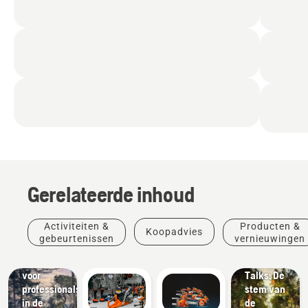
Gerelateerde inhoud
Verhalen
&
Activiteiten &
Producten &
Koopadvies
Oplossingen
inspiratie
gebeurtenissen
vernieuwingen
Complete
Husqvarna
uitrusting
Tree
voor
Talks: De
professionals
stem van
in de
de