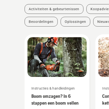
Activiteiten & gebeurtenissen
Koopadvie
Beoordelingen
Oplossingen
Nieuw
Instructies & handleidingen
Inst
Boom omzagen? In 6
Con
stappen een boom vellen
ket