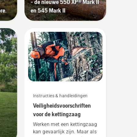
- de nieuwe 550 XP® Mark II
re.
en 545 Mark II
Instructies & handleidingen
Veiligheidsvoorschriften
voor de kettingzaag
Werken met een kettingzaag
kan gevaarlijk zijn. Maar als