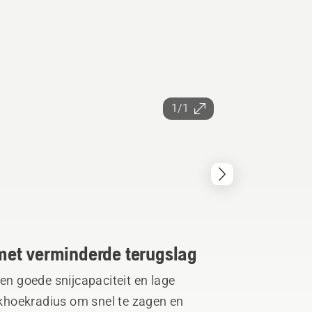
1/1
met verminderde terugslag
een goede snijcapaciteit en lage
erkhoekradius om snel te zagen en