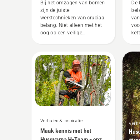
ket
Bij het omzagen van bomen
De 
zijn de juiste
bel
werktechnieken van cruciaal
van
belang. Niet alleen met het
voo
oog op een veilige
ket
werkomgeving, maar ook
tij
om doeltreffender te werk te
erv
gaan.
zon
bla
de 
en 
ins
vid
con
ket
wer
Verhalen & inspiratie
olie
Verha
Maak kennis met het
ket
Husq
de 
Husqvarna H-Team - onze