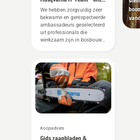
stem
uit
meest veeleisende
boom
We hebben zorgvuldig zeer
mot
gebruikers
van
bekwame en gerespecteerde
een
ambassadeurs geselecteerd
boo
uit professionals die
kom
werkzaam zijn in bosbouw
boo
en plantsoenonderhoud en
sme
die daarin het beste zijn in
hun land. Zij zijn ons H-
team. En ze zijn onze meest
veeleisende gebruikers.
Koopadvies
Gids zaagbladen &