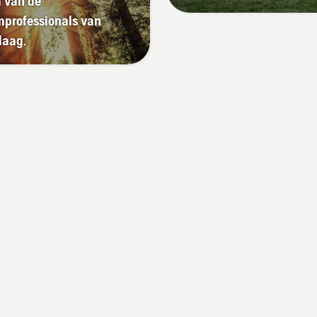
 van de
geschakeld. Laat de
professionals van
or van de kettingzaag
daag.
 paar centimeter van de
mstam op toeren
en. Olie op de
mstam geeft aan dat het
ersysteem werkt.