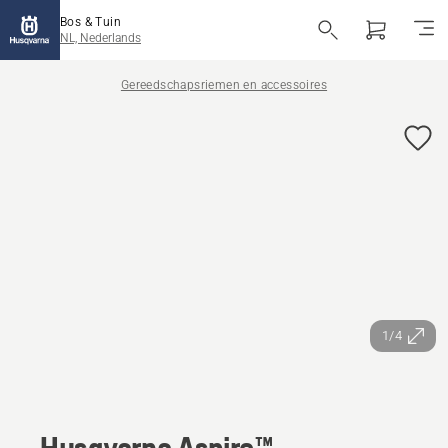
Bos & Tuin
NL, Nederlands
Gereedschapsriemen en accessoires
1/4
Husqvarna Aspire™