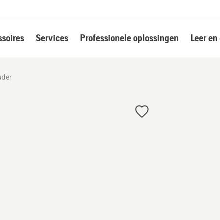
soires
Services
Professionele oplossingen
Leer en
uder