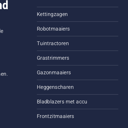
nd
Kettingzagen
Robotmaaiers
le
Tuintractoren
Grastrimmers
Gazonmaaiers
men.
Heggenscharen
Bladblazers met accu
Frontzitmaaiers