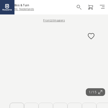
Bos & Tuin
NL, Nederlands
Frontzitmaaiers
1/15