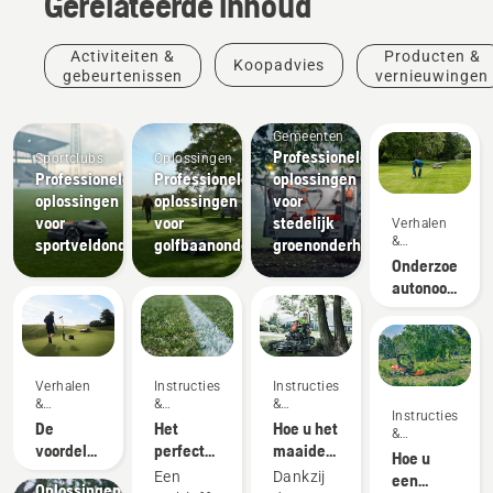
Gerelateerde inhoud
Activiteiten &
Producten &
Koopadvies
gebeurtenissen
vernieuwingen
Gemeenten
Professionele
Sportclubs
Oplossingen
Professionele
Professionele
oplossingen
oplossingen
oplossingen
voor
voor
voor
stedelijk
Verhalen
&
sportveldonderhoud
golfbaanonderhoud
groenonderhoud
inspiratie
Onderzoek
autonoom
maaien
Verhalen
Instructies
Instructies
&
&
&
Instructies
inspiratie
handleidingen
handleidingen
De
Het
Hoe u het
&
voordelen
perfecte
maaidek
handleidingen
Hoe u
van
Landschapsverzorging
speelveld
monteert
Een
Dankzij
een
Oplossingen