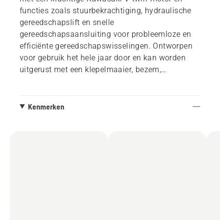
functies zoals stuurbekrachtiging, hydraulische
gereedschapslift en snelle
gereedschapsaansluiting voor probleemloze en
efficiënte gereedschapswisselingen. Ontworpen
voor gebruik het hele jaar door en kan worden
uitgerust met een klepelmaaier, bezem,
sneeuwblazer, sneeuwschuif en meer. Een
uitstekende keuze voor gemeenten,
begraafplaatsen, voorzieningen en
Kenmerken
landgoedeigenaren. Dekloos geleverd.