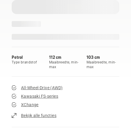
Petrol
112 cm
103 cm
Type brandstof
Maaibreedte, min-
Maaibreedte, min-
max
max
All-Wheel-Drive (AWD)
Kawasaki FS-series
XChange
Bekijk alle functies