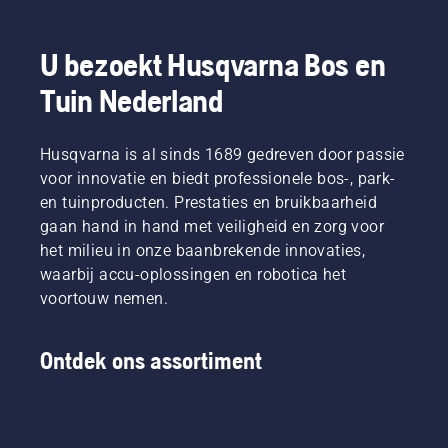
u aan
eigenlijk
het
wel? We
monteren
U bezoekt Husqvarna Bos en
zochten
of
de beste
demonteren
Tuin Nederland
prof in
van de
de
cabine
branche
begint.
Husqvarna is al sinds 1689 gedreven door passie
op om
voor innovatie en biedt professionele bos-, park-
die
vraag te
en tuinproducten. Prestaties en bruikbaarheid
beantwoorden.
gaan hand in hand met veiligheid en zorg voor
het milieu in onze baanbrekende innovaties,
waarbij accu-oplossingen en robotica het
voortouw nemen.
Ontdek ons assortiment